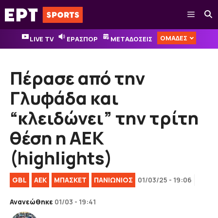
Μετάβαση
Μενού
σε
περιεχόμενο
ΟΜΑΔΕΣ
LIVE TV
ΕΡΑΣΠΟΡ
ΜΕΤΑΔΟΣΕΙΣ
Πέρασε από την
Γλυφάδα και
“κλειδώνει” την τρίτη
θέση η ΑΕΚ
(highlights)
GBL
ΑΕΚ
ΜΠΑΣΚΕΤ
ΠΑΝΙΩΝΙΟΣ
01/03/25 - 19:06
Ανανεώθηκε
01/03 - 19:41