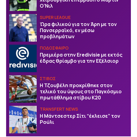
Ο’Νιλ
SUPER LEAGUE
Ώρα φιλικού για τον Άρη με τον
Πανσερραϊκό, εν μέσω
προβλημάτων
ΠΟΔΟΣΦΑΙΡΟ
Πρεμιέρα στην Eredivisie με εκτός
έδρας θρίαμβο για την Εξέλσιορ
ΣΤΙΒΟΣ
Η Τζουβέλη προκρίθηκε στον
τελικό του ύψους στο Παγκόσμιο
πρωτάθλημα στίβου Κ20
TRANSFERT NEWS
Η Μάντσεστερ Σίτι “έκλεισε” τον
Ρούλι