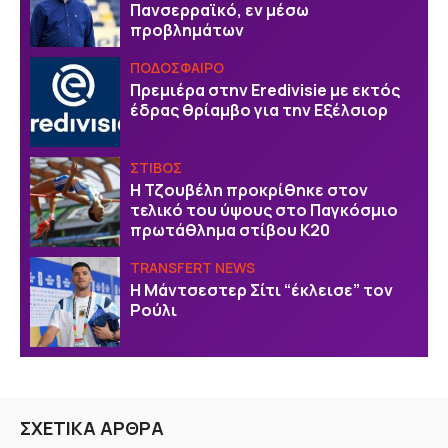
Πανσερραϊκό, εν μέσω
προβλημάτων
ΠΟΔΟΣΦΑΙΡΟ
Πρεμιέρα στην Eredivisie με εκτός
έδρας θρίαμβο για την Εξέλσιορ
ΣΤΙΒΟΣ
Η Τζουβέλη προκρίθηκε στον
τελικό του ύψους στο Παγκόσμιο
πρωτάθλημα στίβου Κ20
TRANSFERT NEWS
Η Μάντσεστερ Σίτι “έκλεισε” τον
Ρούλι
ΣΧΕΤΙΚΑ ΑΡΘΡΑ