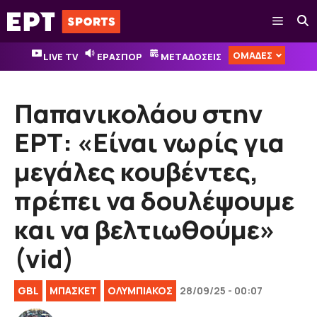
Μετάβαση
Μενού
σε
περιεχόμενο
ΟΜΑΔΕΣ
LIVE TV
ΕΡΑΣΠΟΡ
ΜΕΤΑΔΟΣΕΙΣ
Παπανικολάου στην
ΕΡΤ: «Είναι νωρίς για
μεγάλες κουβέντες,
πρέπει να δουλέψουμε
και να βελτιωθούμε»
(vid)
GBL
ΜΠΑΣΚΕΤ
ΟΛΥΜΠΙΑΚΟΣ
28/09/25 - 00:07