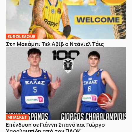
EUROLEAGUE
Στη Μακάμπι Τελ Αβίβ ο Ντάνιελ Τάις
ΜΠΑΣΚΕΤ
Επένδυση σε Γιάννη Σπανό και Γιώργο
Χαραλαμπίδη από τον ΠΑΟΚ