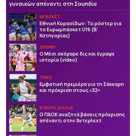
γυναικών απέναντι στη Σουηδία
ΜΠΑΣΚΕΤ
Εθνική Κορασίδων: Το ρόστερ για
το Ευρωμπάσκετ U16 (B’
Κατηγορίας)
ΔΙΕΘΝΗ
Ο Μέσι σκόραρε δις και έγραψε
ιστορία (video)
ΤΕΝΙΣ
Εμφατική πρεμιέρα για τη Σάκκαρη
και πρόκριση στους «32»
EUROPA LEAGUE
Ο ΠΑΟΚ αναζητά βάσεις πρόκρισης
απέναντι στην Άντερλεχτ