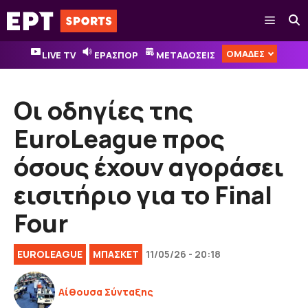
Μετάβαση
Μενού
σε
περιεχόμενο
ΟΜΑΔΕΣ
LIVE TV
ΕΡΑΣΠΟΡ
ΜΕΤΑΔΟΣΕΙΣ
Οι οδηγίες της
EuroLeague προς
όσους έχουν αγοράσει
εισιτήριο για το Final
Four
EUROLEAGUE
ΜΠΑΣΚΕΤ
11/05/26 - 20:18
Αίθουσα Σύνταξης