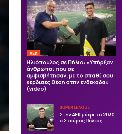
ΑΕΚ
Ηλιόπουλος σε Πήλιο: «Υπήρξαν
άνθρωποι που σε
αμφισβήτησαν, με το σπαθί σου
κέρδισες θέση στην ενδεκάδα»
(video)
SUPER LEAGUE
Στην AEK μέχρι το 2030
ο Σταύρος Πήλιος