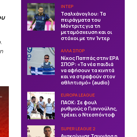
ΙΝΤΕΡ
Τσαλχάνογλου: Τα
ου
πειράγματα του
Μόντριτς για τη
μεταμόσχευση και οι
στόχοι με την Ίντερ
.
νη
ΑΛΛΑ ΣΠΟΡ
Νίκος Παππάς στην ΕΡΑ
ΣΠΟΡ: «Τα νέα παιδιά
να αφήσουν τα κινητά
και να στραφούν στον
αθλητισμό» (audio)
EUROPA LEAGUE
ΠΑΟΚ: Σε φουλ
ρυθμούς ο Γιαννούλης,
τρέχει ο Ντεσπόντοφ
SUPER LEAGUE 2
Ανακοίνωσε Τσιγγάρα η