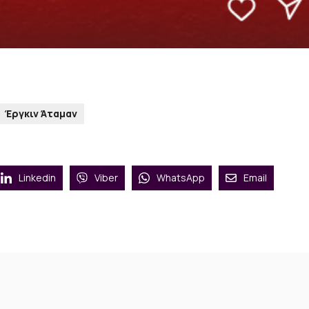
Έργκιν Άταμαν
Linkedin
Viber
WhatsApp
Email