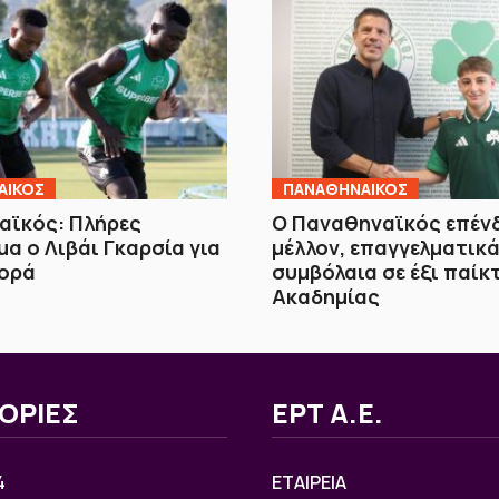
ΑΙΚΟΣ
ΠΑΝΑΘΗΝΑΙΚΟΣ
αϊκός: Πλήρες
Ο Παναθηναϊκός επέν
α ο Λιβάι Γκαρσία για
μέλλον, επαγγελματικ
ορά
συμβόλαια σε έξι παίκ
Ακαδημίας
ΟΡΙΕΣ
ΕΡΤ Α.Ε.
4
ΕΤΑΙΡΕΙΑ