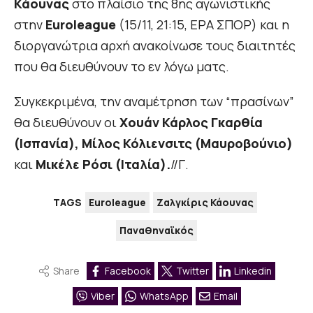
Κάουνας
στο πλαίσιο της 8ης αγωνιστικής
στην
Euroleague
(15/11, 21:15, ΕΡΑ ΣΠΟΡ) και η
διοργανώτρια αρχή ανακοίνωσε τους διαιτητές
που θα διευθύνουν το εν λόγω ματς.
Συγκεκριμένα, την αναμέτρηση των “πρασίνων”
θα διευθύνουν οι
Χουάν Κάρλος Γκαρθία
(Ισπανία), Μίλος Κόλιενσιτς (Μαυροβούνιο)
και
Μικέλε Ρόσι (Ιταλία).
//Γ.
TAGS
Euroleague
Ζαλγκίρις Κάουνας
Παναθηναϊκός
Share
Facebook
Twitter
Linkedin
Viber
WhatsApp
Email