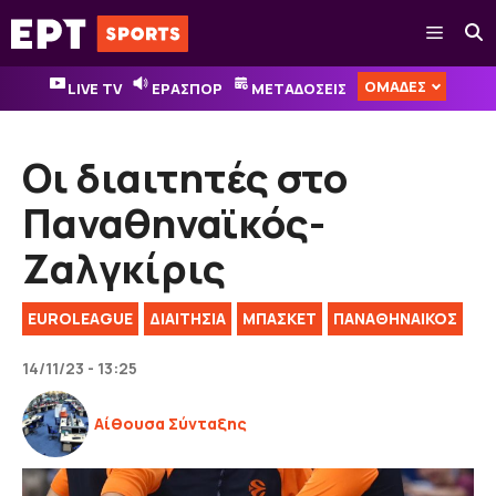
Μετάβαση
Μενού
σε
περιεχόμενο
ΟΜΑΔΕΣ
LIVE TV
ΕΡΑΣΠΟΡ
ΜΕΤΑΔΟΣΕΙΣ
Οι διαιτητές στο
Παναθηναϊκός-
Ζαλγκίρις
EUROLEAGUE
ΔΙΑΙΤΗΣΊΑ
ΜΠΑΣΚΕΤ
ΠΑΝΑΘΗΝΑΙΚΟΣ
14/11/23 - 13:25
Αίθουσα Σύνταξης