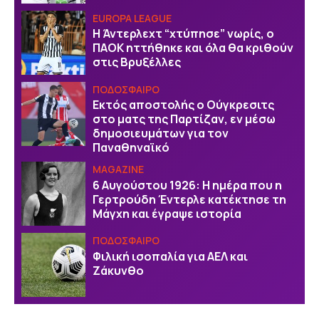
EUROPA LEAGUE
Η Άντερλεχτ “χτύπησε” νωρίς, ο
ΠΑΟΚ ηττήθηκε και όλα θα κριθούν
στις Βρυξέλλες
ΠΟΔΟΣΦΑΙΡΟ
Εκτός αποστολής ο Ούγκρεσιτς
στο ματς της Παρτίζαν, εν μέσω
δημοσιευμάτων για τον
Παναθηναϊκό
MAGAZINE
6 Αυγούστου 1926: Η ημέρα που η
Γερτρούδη Έντερλε κατέκτησε τη
Μάγχη και έγραψε ιστορία
ΠΟΔΟΣΦΑΙΡΟ
Φιλική ισοπαλία για ΑΕΛ και
Ζάκυνθο