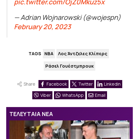
pic.twitter.com/OjZ0Mkuz5x
— Adrian Wojnarowski (@wojespn)
February 20, 2023
TAGS
NBA
Λος Άντζελες Κλίπερς
Ράσελ Γουέστμπρουκ
Share
Facebook
Twitter
Linkedin
Viber
WhatsApp
Email
ΤΕΛΕΥΤΑΙΑ ΝΕΑ