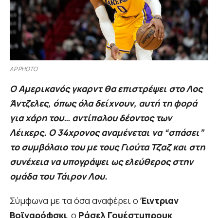
AP PHOTO
Ο Αμερικανός γκαρντ θα επιστρέψει στο Λος
Άντζελες, όπως όλα δείχνουν, αυτή τη φορά
για χάρη του… αντίπαλου δέοντος των
Λέικερς. Ο 34χρονος αναμένεται να “σπάσει”
το συμβόλαιο του με τους Γιούτα Τζαζ και στη
συνέχεια να υπογράψει ως ελεύθερος στην
ομάδα του Τάιρον Λου.
Σύμφωνα με τα όσα αναφέρει ο
Έιντριαν
Βοϊναρόφσκι
, ο
Ράσελ Γουέστμπρουκ