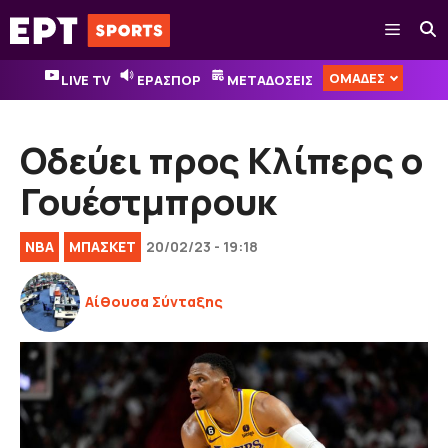
Μετάβαση
Μενού
σε
περιεχόμενο
ΟΜΑΔΕΣ
LIVE TV
ΕΡΑΣΠΟΡ
ΜΕΤΑΔΟΣΕΙΣ
Οδεύει προς Κλίπερς ο
Γουέστμπρουκ
NBA
ΜΠΑΣΚΕΤ
20/02/23 - 19:18
Αίθουσα Σύνταξης