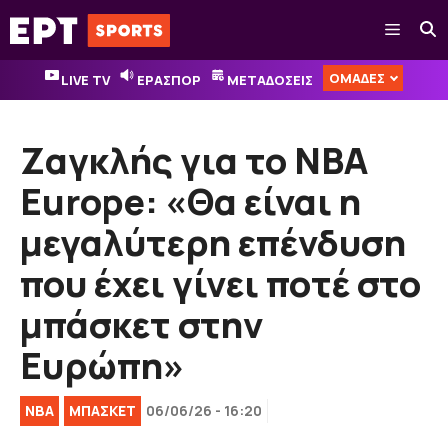
Μετάβαση
Μενού
σε
περιεχόμενο
ΟΜΑΔΕΣ
LIVE TV
ΕΡΑΣΠΟΡ
ΜΕΤΑΔΟΣΕΙΣ
Ζαγκλής για το NBA
Europe: «Θα είναι η
μεγαλύτερη επένδυση
που έχει γίνει ποτέ στο
μπάσκετ στην
Ευρώπη»
NBA
ΜΠΑΣΚΕΤ
06/06/26 - 16:20