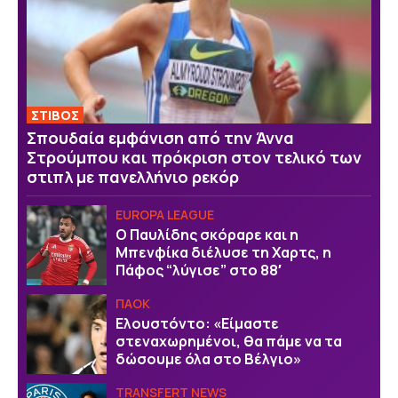
ΣΤΙΒΟΣ
Σπουδαία εμφάνιση από την Άννα
Στρούμπου και πρόκριση στον τελικό των
στιπλ με πανελλήνιο ρεκόρ
EUROPA LEAGUE
Ο Παυλίδης σκόραρε και η
Μπενφίκα διέλυσε τη Χαρτς, η
Πάφος “λύγισε” στο 88′
ΠΑΟΚ
Ελουστόντο: «Είμαστε
στεναχωρημένοι, θα πάμε να τα
δώσουμε όλα στο Βέλγιο»
TRANSFERT NEWS