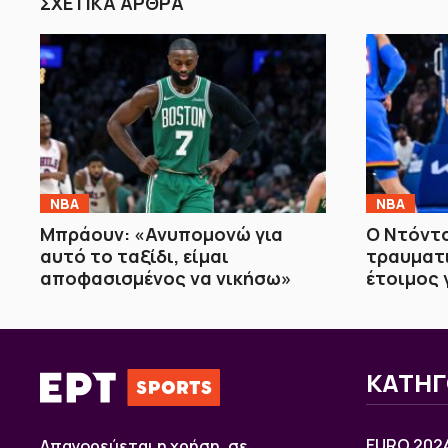
ΣΧΕΤΙΚΑ ΑΡΘΡΑ
NBA
NBA
Μπράουν: «Ανυπομονώ για
Ο Ντόντσ
αυτό το ταξίδι, είμαι
τραυματι
αποφασισμένος να νικήσω»
έτοιμος 
ΚΑΤΗΓ
EURO 202
Απαγορεύεται η χρήση, σε