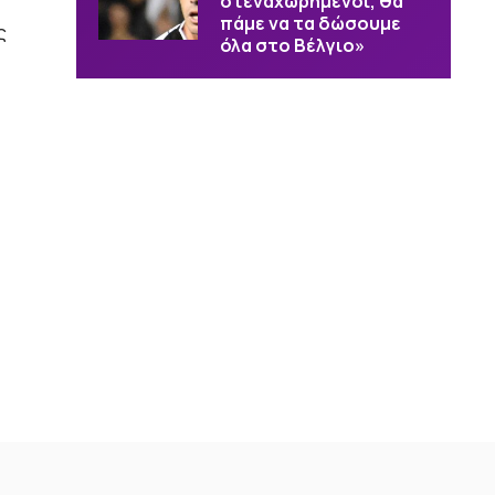
στεναχωρημένοι, θα
πάμε να τα δώσουμε
ς
όλα στο Βέλγιο»