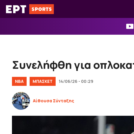
Μετάβαση
σε
περιεχόμενο
Συνελήφθη για οπλοκατ
NBA
ΜΠΑΣΚΕΤ
14/06/26 - 00:29
Αίθουσα Σύνταξης