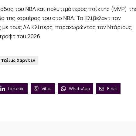
τάδας του NBA και πολυτιμότερος παίκτης (MVP) τη
δα της καριέρας του στο NBA. Το Κλίβελαντ τον
 με τους ΛΑ Κλίπερς, παραχωρώντας τον Ντάριους
ντραφτ του 2026.
Τζέιμς Χάρντεν
Linkedin
Viber
WhatsApp
Email