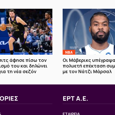
NBA
ιτς άφησε πίσω τον
Οι Μάβερικς υπέγραψ
σμό του και δηλώνει
πολυετή επέκταση συ
για τη νέα σεζόν
με τον Νάτζι Μάρσαλ
ΟΡΙΕΣ
ΕΡΤ Α.Ε.
4
ΕΤΑΙΡΕΙΑ