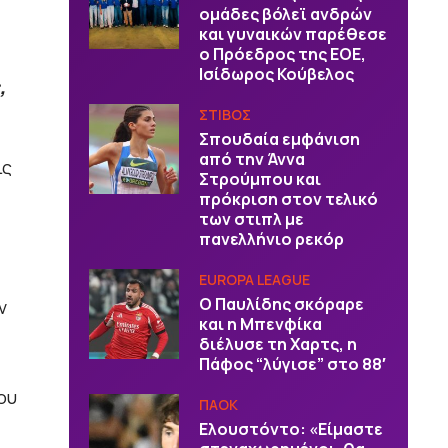
ομάδες βόλεϊ ανδρών
και γυναικών παρέθεσε
ο Πρόεδρος της ΕΟΕ,
Ισίδωρος Κούβελος
,
ΣΤΙΒΟΣ
Σπουδαία εμφάνιση
από την Άννα
ις
Στρούμπου και
πρόκριση στον τελικό
των στιπλ με
πανελλήνιο ρεκόρ
EUROPA LEAGUE
Ο Παυλίδης σκόραρε
ν
και η Μπενφίκα
διέλυσε τη Χαρτς, η
Πάφος “λύγισε” στο 88′
ου
ΠΑΟΚ
Ελουστόντο: «Είμαστε