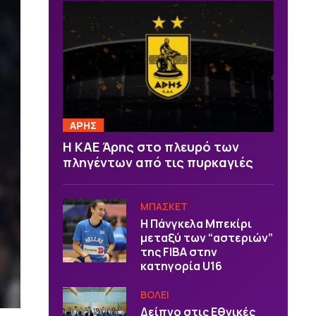
ΑΡΗΣ
Η ΚΑΕ Άρης στο πλευρό των
πληγέντων από τις πυρκαγιές
ΜΠΑΣΚΕΤ
H Πάνγκελα Μπεκίρι
μεταξύ των “αστεριών”
της FIBA στην
κατηγορία U16
ΒOΛΕΙ
Δείπνο στις Εθνικές