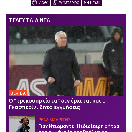
Viber
WhatsApp
Email
ΤΕΛΕΥΤΑΙΑ ΝΕΑ
SERIE A
Ο “τρεκουαρτίστα” δεν έρχεται και ο
Γκασπερίνι ζητά εγγυήσεις
ΡΕΑΛ ΜΑΔΡΙΤΗΣ
Γιαν Ντιομαντέ: Η ιδιαίτερη ρήτρα
στη συμφωνία της Ρεάλ με τη