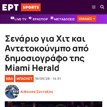
Μετάβαση
Μενού
σε
περιεχόμενο
ΟΜΑΔΕΣ
LIVE TV
ΕΡΑΣΠΟΡ
ΜΕΤΑΔΟΣΕΙΣ
Σενάριο για Χιτ και
Αντετοκούνμπο από
δημοσιογράφο της
Miami Herald
NBA
ΜΠΑΣΚΕΤ
16/06/26 - 14:51
Αίθουσα Σύνταξης