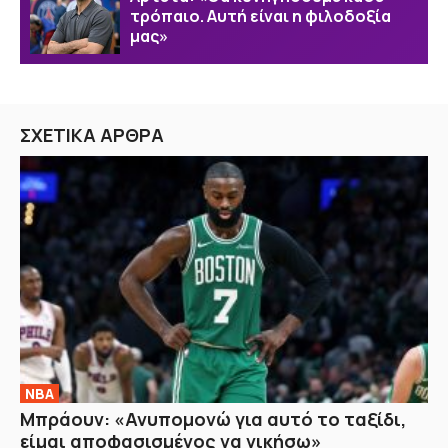
τρόπαιο. Αυτή είναι η φιλοδοξία
μας»
ΣΧΕΤΙΚΑ ΑΡΘΡΑ
NBA
Μπράουν: «Ανυπομονώ για αυτό το ταξίδι,
είμαι αποφασισμένος να νικήσω»