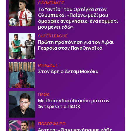
ΟΛΥΜΠΙΑΚΟΣ
Το “αντίο” του Ορτέγκα στον
Ολυμπιακό: «Παίρνω μαζί μου
όμορφες αναμνήσεις, ένα κομμάτι
μου μένει εδώ»
SUPER LEAGUE
Πρώτη προπόνηση για τον Λιβάι
Γκαρσία στον Παναθηναϊκό
ΜΠΑΣΚΕΤ
Στον Άρη ο Άνταμ Μοκόκα
ΠΑΟΚ
Με ίδια ενδεκάδα κόντρα στην
Άντερλεχτ ο ΠΑΟΚ
ΠΟΔΟΣΦΑΙΡΟ
Αρτέτα: «Θα κυνηγήσουμε κάθε