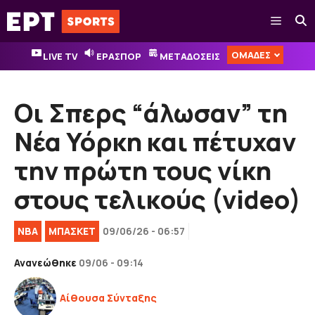
Μετάβαση
Μενού
σε
περιεχόμενο
ΟΜΑΔΕΣ
LIVE TV
ΕΡΑΣΠΟΡ
ΜΕΤΑΔΟΣΕΙΣ
Οι Σπερς “άλωσαν” τη
Νέα Υόρκη και πέτυχαν
την πρώτη τους νίκη
στους τελικούς (video)
NBA
ΜΠΑΣΚΕΤ
09/06/26 - 06:57
Ανανεώθηκε
09/06 - 09:14
Αίθουσα Σύνταξης