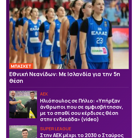
ΜΠΑΣΚΕΤ
Εθνική Νεανίδων: Με Ισλανδία για την 5η
θέση
ΑΕΚ
Ηλιόπουλος σε Πήλιο: «Υπήρξαν
άνθρωποι που σε αμφισβήτησαν,
με το σπαθί σου κέρδισες θέση
στην ενδεκάδα» (video)
SUPER LEAGUE
Στην AEK μέχρι το 2030 ο Σταύρος