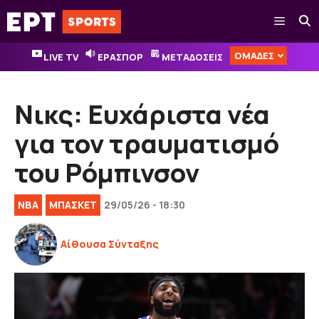
Μετάβαση
Μενού
σε
περιεχόμενο
ΟΜΑΔΕΣ
LIVE TV
ΕΡΑΣΠΟΡ
ΜΕΤΑΔΟΣΕΙΣ
Νικς: Ευχάριστα νέα
για τον τραυματισμό
του Ρόμπινσον
NBA
ΜΠΑΣΚΕΤ
29/05/26 - 18:30
Αίθουσα Σύνταξης