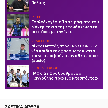
Πήλιος
ΙΝΤΕΡ
Τσαλχάνογλου: Τα πειράγματα του
Μόντριτς για τη μεταμόσχευση και
οι στόχοι με την Ίντερ
ΑΛΛΑ ΣΠΟΡ
Νίκος Παππάς στην ΕΡΑ ΣΠΟΡ: «Τα
νέα παιδιά να αφήσουν τα κινητά
και να στραφούν στον αθλητισμό»
(audio)
EUROPA LEAGUE
ΠΑΟΚ: Σε φουλ ρυθμούς ο
Γιαννούλης, τρέχει ο Ντεσπόντοφ
ΣΧΕΤΙΚΑ ΑΡΘΡΑ