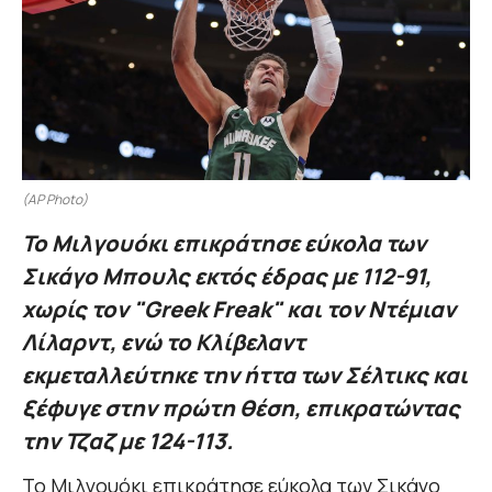
(AP Photo)
Το Μιλγουόκι επικράτησε εύκολα των
Σικάγο Μπουλς εκτός έδρας με 112-91,
χωρίς τον "Greek Freak" και τον Ντέμιαν
Λίλαρντ, ενώ το Κλίβελαντ
εκμεταλλεύτηκε την ήττα των Σέλτικς και
ξέφυγε στην πρώτη θέση, επικρατώντας
την Τζαζ με 124-113.
Το Μιλγουόκι επικράτησε εύκολα των Σικάγο