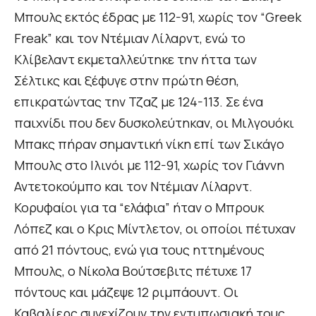
Μπουλς εκτός έδρας με 112-91, χωρίς τον “Greek
Freak” και τον Ντέμιαν Λίλαρντ, ενώ το
Κλίβελαντ εκμεταλλεύτηκε την ήττα των
Σέλτικς και ξέφυγε στην πρώτη θέση,
επικρατώντας την Τζαζ με 124-113. Σε ένα
παιχνίδι που δεν δυσκολεύτηκαν, οι Μιλγουόκι
Μπακς πήραν σημαντική νίκη επί των Σικάγο
Μπουλς στο Ιλινόι με 112-91, χωρίς τον Γιάννη
Αντετοκούμπο και τον Ντέμιαν Λίλαρντ.
Κορυφαίοι για τα “ελάφια” ήταν ο Μπρουκ
Λόπεζ και ο Κρις Μίντλετον, οι οποίοι πέτυχαν
από 21 πόντους, ενώ για τους ηττημένους
Μπουλς, ο Νίκολα Βούτσεβιτς πέτυχε 17
πόντους και μάζεψε 12 ριμπάουντ. Οι
Καβαλίερς συνεχίζουν την εντυπωσιακή τους