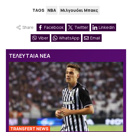
TAGS
NBA
Μιλγουόκι Μπακς
Share
Facebook
Twitter
Linkedin
Viber
WhatsApp
Email
ΤΕΛΕΥΤΑΙΑ ΝΕΑ
TRANSFERT NEWS