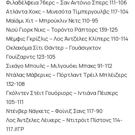
Φιλαδέλφεια 76ερς – Σαν Αντόνιο Σπερς 111-106
Ατλάντα Χοκς – Μινεσότα Τίμπεργουλβς 117-104
Μαϊάμι Χιτ – Μπρούκλιν Νετς 110-95
Νιού Γιορκ Νικς – Τορόντο Ράπτορς 139-125
Μέμφις Γκρίζλις – Λος Άντζελες Κλίπερς 110-114
Οκλαχόμα Σίτι Θάντερ – Γουάσιγκτον
Γουίζαρντς 123-105
Σικάγο Μπουλς – Μιλγουόκι Μπακς 91-112
Ντάλας Μάβερικς – Πόρτλαντ Τρέιλ Μπλέιζερς
132-108
Γκόλντεν Στέιτ Γουόριορς – Ιντιάνα Πέισερς
105-111
Ντένβερ Νάγκετς – Φοίνιξ Σανς 117-90
Λος Άντζελες Λέικερς – Ντιτρόιτ Πίστονς 114-
117.//ΓΡ