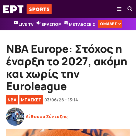
Μετάβαση
Μενού
σε
περιεχόμενο
ΟΜΑΔΕΣ
LIVE TV
ΕΡΑΣΠΟΡ
ΜΕΤΑΔΟΣΕΙΣ
NBA Europe: Στόχος η
έναρξη το 2027, ακόμη
και χωρίς την
Euroleague
NBA
ΜΠΑΣΚΕΤ
03/06/26 - 13:14
Αίθουσα Σύνταξης