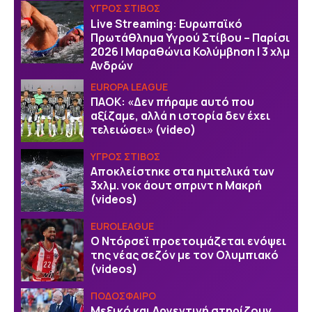
ΥΓΡΟΣ ΣΤΙΒΟΣ
Live Streaming: Ευρωπαϊκό
Πρωτάθλημα Υγρού Στίβου – Παρίσι
2026 | Μαραθώνια Κολύμβηση | 3 χλμ
Ανδρών
EUROPA LEAGUE
ΠΑΟΚ: «Δεν πήραμε αυτό που
αξίζαμε, αλλά η ιστορία δεν έχει
τελειώσει» (video)
ΥΓΡΟΣ ΣΤΙΒΟΣ
Αποκλείστηκε στα ημιτελικά των
3χλμ. νοκ άουτ σπριντ η Μακρή
(videos)
EUROLEAGUE
Ο Ντόρσεϊ προετοιμάζεται ενόψει
της νέας σεζόν με τον Ολυμπιακό
(videos)
ΠΟΔΟΣΦΑΙΡΟ
Μεξικό και Αργεντινή στηρίζουν