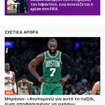
τον Ινφαντίνο, ενώ συνεχίζεται η
κρίση στη FIFA
ΣΧΕΤΙΚΑ ΑΡΘΡΑ
NBA
Μπράουν: «Ανυπομονώ για αυτό το ταξίδι,
είμαι αποφασισμένος να νικήσω»