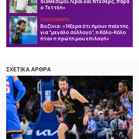
διαθέσιμοι Λιβάι και Ντέσερς, παρά
ο Τεττέη»
ΠΟΔΟΣΦΑΙΡΟ
Βοζίνια: «Ήξερα ότι ήμουν παίκτης
για “μεγάλο σύλλογο”, η Κόλο-Κόλο
ήταν η πρώτη μου επιλογή»
ΣΧΕΤΙΚΑ ΑΡΘΡΑ