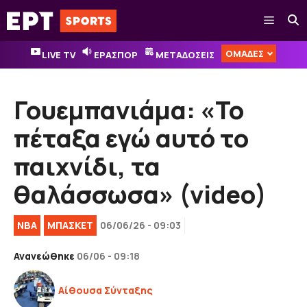
Μετάβαση
Μενού
σε
περιεχόμενο
ΟΜΑΔΕΣ
LIVE TV
ΕΡΑΣΠΟΡ
ΜΕΤΑΔΟΣΕΙΣ
Γουεμπανιάμα: «Το
πέταξα εγώ αυτό το
παιχνίδι, τα
θαλάσσωσα» (video)
NBA
ΜΠΑΣΚΕΤ
06/06/26 - 09:03
Ανανεώθηκε
06/06 - 09:18
Αίθουσα Σύνταξης