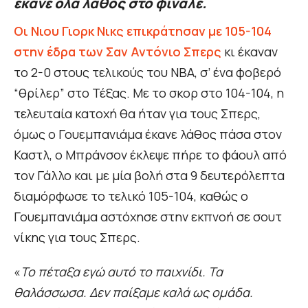
έκανε όλα λάθος στο φινάλε.
Οι Νιου Γιορκ Νικς επικράτησαν με 105-104
στην έδρα των Σαν Αντόνιο Σπερς
κι έκαναν
το 2-0 στους τελικούς του ΝΒΑ, σ’ ένα φοβερό
“θρίλερ” στο Τέξας. Με το σκορ στο 104-104, η
τελευταία κατοχή θα ήταν για τους Σπερς,
όμως ο Γουεμπανιάμα έκανε λάθος πάσα στον
Καστλ, ο Μπράνσον έκλεψε πήρε το φάουλ από
τον Γάλλο και με μία βολή στα 9 δευτερόλεπτα
διαμόρφωσε το τελικό 105-104, καθώς ο
Γουεμπανιάμα αστόχησε στην εκπνοή σε σουτ
νίκης για τους Σπερς.
«
Το πέταξα εγώ αυτό το παιχνίδι. Τα
θαλάσσωσα. Δεν παίξαμε καλά ως ομάδα.