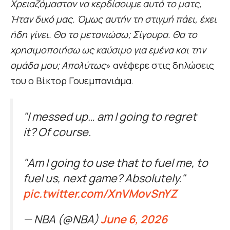
Χρειαζόμασταν να κερδίσουμε αυτό το ματς,
Ήταν δικό μας. Όμως αυτήν τη στιγμή πάει, έχει
ήδη γίνει. Θα το μετανιώσω; Σίγουρα. Θα το
χρησιμοποιήσω ως καύσιμο για εμένα και την
ομάδα μου; Απολύτως
» ανέφερε στις δηλώσεις
του ο Βίκτορ Γουεμπανιάμα.
"I messed up… am I going to regret
it? Of course.
"Am I going to use that to fuel me, to
fuel us, next game? Absolutely."
pic.twitter.com/XnVMovSnYZ
— NBA (@NBA)
June 6, 2026