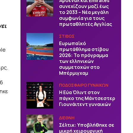
Άρσεναλ και Emirates
συνεχίζουν μαζί έως
το 2033 – Νέα μεγάλη
συμφωνία για τους
πρωταθλητές Αγγλίας
νει
ΣΤΙΒΟΣ
Ευρωπαϊκό
ble
πρωτάθλημα στίβου
2026: Το πρόγραμμα
των ελληνικών
ερς.
συμμετοχών στο
Μπέρμιγχαμ
26
ΠΟΔΟΣΦΑΙΡΟ ΓΥΝΑΙΚΩΝ
ηκε
Η Εύα Όλιντ στον
πάγκο της Μάντσεστερ
Γιουνάιτεντ γυναικών
ΔΙΕΘΝΗ
Σέλτικ: Υποβλήθηκε σε
μικρή χειρουργική