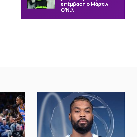
επέμβαση ο Μάρτιν
Ο’Νιλ