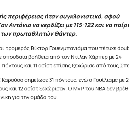
κής περιφέρειας ήταν συγκλονιστικό, αφού
ν Αντόνιο να κερδίζει με 115-122 και να παίρ
α των πρωταθλητών Θάντερ.
και τρομερός Βίκτορ Γουενμπανιάμα που πέτυχε dou
χε σπουδαία βοήθεια από τον Ντίλαν Χάρπερ με 24
7 πόντους και 11 ασίστ επίσης ξεχώρισε από τους Σπ
 Καρούσο σημείωσε 31 πόντους, ενώ ο Γουίλιαμς με 
ους και 12 ασίστ ξεχώρισαν. Ο MVP του ΝΒΑ δεν βρέθ
 νίκη για την ομάδα του.