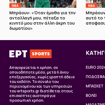
NBA
NBA
Μπράουν: «Όταν έμαθα για την
Μπράουν
ανταλλαγή μου, πέταξα το
αυτό το τ
κινητό μου στην άλλη άκρη του
αποφασι
δωματίου»
ΚΑΤΗΓ
EURO 202
Απαγορεύεται η χρήση, σε
οποιοδήποτε μέσο, μετά ή άνευ
ΠΟΔΟΣΦΑ
επεξεργασίας, χωρίς γραπτή άδεια
του εκδότη. Το σύνολο του
ΜΠΑΣΚΕΤ
περιεχομένου και των υπηρεσιών
του ertsports.gr διατίθεται στους
ΒOΛΕΙ
επισκέπτες αυστηρά για
προσωπική χρήση.
MAGAZINE