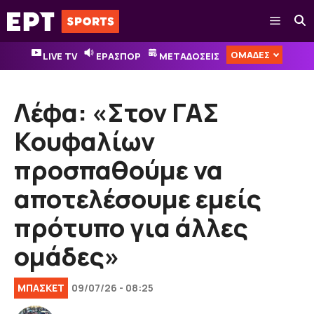
Μετάβαση
Μενού
σε
περιεχόμενο
ΟΜΑΔΕΣ
LIVE TV
ΕΡΑΣΠΟΡ
ΜΕΤΑΔΟΣΕΙΣ
Λέφα: «Στον ΓΑΣ
Κουφαλίων
προσπαθούμε να
αποτελέσουμε εμείς
πρότυπο για άλλες
ομάδες»
ΜΠΑΣΚΕΤ
09/07/26 - 08:25