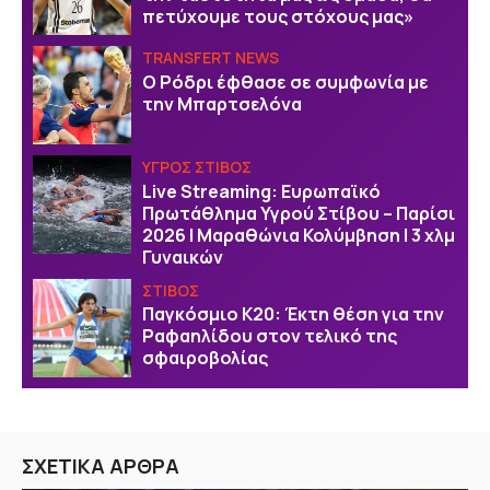
πετύχουμε τους στόχους μας»
TRANSFERT NEWS
O Ρόδρι έφθασε σε συμφωνία με
την Μπαρτσελόνα
ΥΓΡΟΣ ΣΤΙΒΟΣ
Live Streaming: Ευρωπαϊκό
Πρωτάθλημα Υγρού Στίβου – Παρίσι
2026 | Μαραθώνια Κολύμβηση | 3 χλμ
Γυναικών
ΣΤΙΒΟΣ
Παγκόσμιο Κ20: Έκτη θέση για την
Ραφαηλίδου στον τελικό της
σφαιροβολίας
ΣΧΕΤΙΚΑ ΑΡΘΡΑ