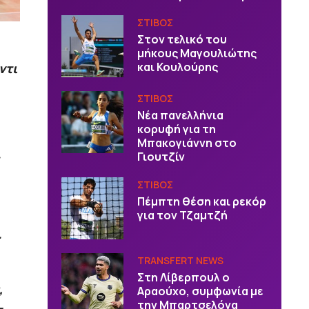
ΣΤΙΒΟΣ
Στον τελικό του
μήκους Μαγουλιώτης
και Κουλούρης
ντι
ΣΤΙΒΟΣ
Νέα πανελλήνια
κορυφή για τη
Μπακογιάννη στο
Γιουτζίν
ΣΤΙΒΟΣ
Πέμπτη θέση και ρεκόρ
για τον Τζαμτζή
.
TRANSFERT NEWS
Στη Λίβερπουλ ο
,
Αραούχο, συμφωνία με
την Μπαρτσελόνα