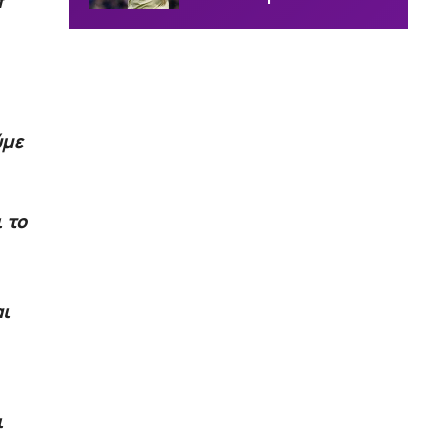
π
ύμε
 το
αι
ι