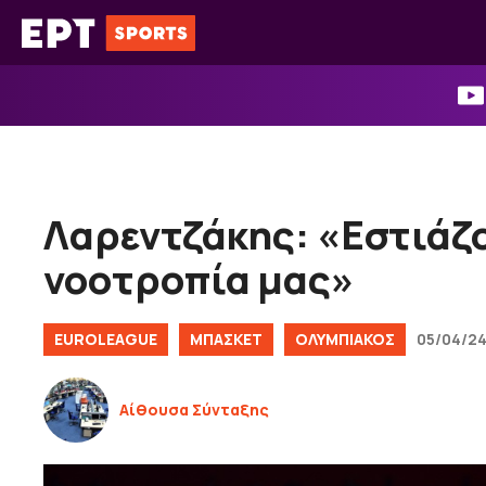
Μετάβαση
σε
περιεχόμενο
Λαρεντζάκης: «Εστιάζου
νοοτροπία μας»
EUROLEAGUE
ΜΠΑΣΚΕΤ
ΟΛΥΜΠΙΑΚΟΣ
05/04/24
Αίθουσα Σύνταξης