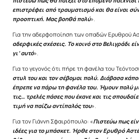
πιστεύω πως θα παίξει στο επόμενο παιχνίδι κ
επιστρέφει από τραυματισμό και θα είναι σύν
προοπτική. Μας βοηθά πολύ
».
Για την αδερφοποίηση των οπαδών Ερυθρού Ασ
αδερφικές σχέσεις. Το κοινό στο Βελιγράδι εί
γι’ αυτό
».
Για το γεγονός ότι πήρε τη φανέλα του Τεόντοσι
στυλ του και τον σέβομαι πολύ. Διάβασα κάπου
έπρεπε να πάρω τη φανέλα του. Ήμουν πολύ μ
τις… τρελές πάσες που έκανε και τις σπουδαίε
τιμή να παίζω αντίπαλός του
».
Για τον Γιάννη Σφαιρόπουλο: «
Πιστεύω πως είν
ιδέες για το μπάσκετ. Ήρθε στον Ερυθρό Αστέρ