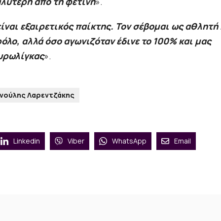
αλύτερη από τη φετινή
».
είναι εξαιρετικός παίκτης. Τον σέβομαι ως αθλητή 
όλο, αλλά όσο αγωνιζόταν έδινε το 100% και μας
Ευρωλίγκας
».
ννούλης Λαρεντζάκης
Linkedin
Viber
WhatsApp
Email