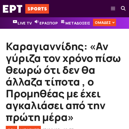
Μετάβαση
Μενού
σε
περιεχόμενο
ΟΜΑΔΕΣ
LIVE TV
ΕΡΑΣΠΟΡ
ΜΕΤΑΔΟΣΕΙΣ
Καραγιαννίδης: «Αν
γύριζα τον χρόνο πίσω
θεωρώ ότι δεν θα
άλλαζα τίποτα , ο
Προμηθέας με έχει
αγκαλιάσει από την
πρώτη μέρα»