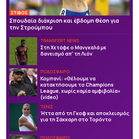
ΣΤΙΒΟΣ
Σπουδαία διάκριση και έβδομη θέση για
την Στρούμπου
TRANSFERT NEWS
Στη Χετάφε ο Μανγκαλά με
δανεισμό απ’ τη Λιόν
ΠΟΔΟΣΦΑΙΡΟ
Κομπανί: «Θέλουμε να
κατακτήσουμε το Champions
League, χωρίς καμία αμφιβολία»
(video)
ΤΕΝΙΣ
Ήττα από τη Γκοφ και αποκλεισμός
για τη Σάκκαρη στο Τορόντο
ΠΟΔΟΣΦΑΙΡΟ