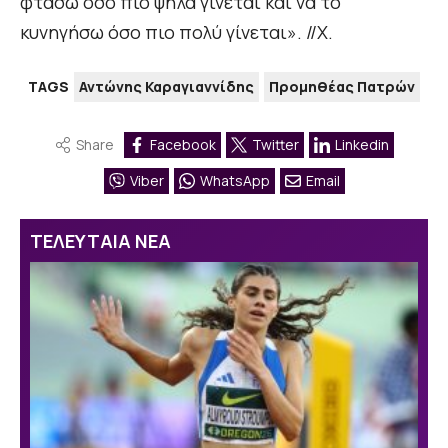
φτάσω όσο πιο ψηλά γίνεται και να το
κυνηγήσω όσο πιο πολύ γίνεται». //Χ.
TAGS
Αντώνης Καραγιαννίδης
Προμηθέας Πατρών
Share
Facebook
Twitter
Linkedin
Viber
WhatsApp
Email
ΤΕΛΕΥΤΑΙΑ ΝΕΑ