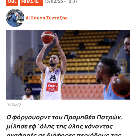
GBL
ΜΠΑΣΚΕΤ
13/02/25 - 12:37
Αίθουσα Σύνταξης
(INTIME)
Ο φόργουορντ του Προμηθέα Πατρών,
μίλησε εφ΄όλης της ύλης κάνοντας
αναφορές σε διάφορες περιόδους της