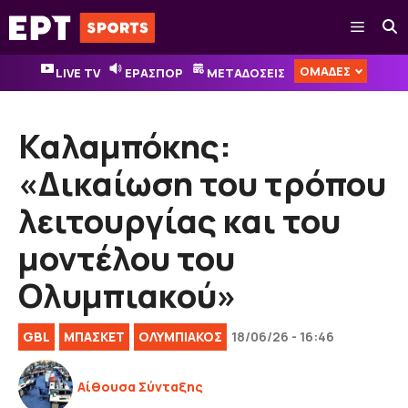
Μετάβαση
Μενού
σε
περιεχόμενο
ΟΜΑΔΕΣ
LIVE TV
ΕΡΑΣΠΟΡ
ΜΕΤΑΔΟΣΕΙΣ
Καλαμπόκης:
«Δικαίωση του τρόπου
λειτουργίας και του
μοντέλου του
Ολυμπιακού»
GBL
ΜΠΑΣΚΕΤ
ΟΛΥΜΠΙΑΚΟΣ
18/06/26 - 16:46
Αίθουσα Σύνταξης