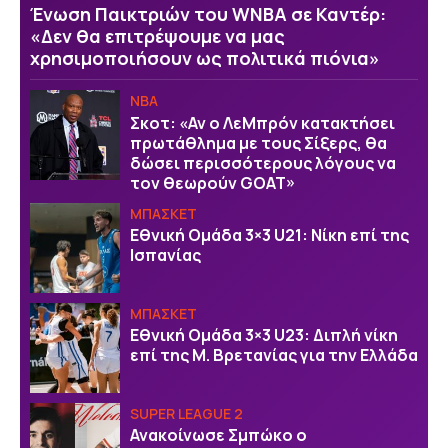
Ένωση Παικτριών του WNBA σε Καντέρ:
«Δεν θα επιτρέψουμε να μας
χρησιμοποιήσουν ως πολιτικά πιόνια»
NBA
Σκοτ: «Αν ο ΛεΜπρόν κατακτήσει
πρωτάθλημα με τους Σίξερς, θα
δώσει περισσότερους λόγους να
τον θεωρούν GOAT»
ΜΠΑΣΚΕΤ
Εθνική Ομάδα 3×3 U21: Νίκη επί της
Ισπανίας
ΜΠΑΣΚΕΤ
Εθνική Ομάδα 3×3 U23: Διπλή νίκη
επί της Μ. Βρετανίας για την Ελλάδα
SUPER LEAGUE 2
Ανακοίνωσε Σμπώκο ο