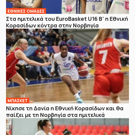
EΘΝΙΚΕΣ OΜΑΔΕΣ
Στα ημιτελικά του EuroBasket U16 Β’ η Εθνική
Κορασίδων κόντρα στην Νορβηγία
ΜΠΑΣΚΕΤ
Νίκησε τη Δανία η Εθνική Κορασίδων και θα
παίξει με τη Νορβηγία στα ημιτελικά