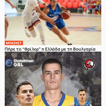
ΜΠΑΣΚΕΤ
Πήρε το “θρίλερ” η Ελλάδα με τη Βουλγαρία