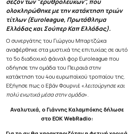
σεζόν των "ερυθρολεύκων", που
ολοκληρώθηκε με την κατάκτηση τριών
τίτλων (Euroleague, Πρωτάθλημα
Ελλάδας και Σούπερ Καπ Ελλάδας).
Ο συνεργάτης του Γιώργου Μπαρτζώκα
αναφέρθηκε στα μυστικά της επιτυχίας σε αυτό
το 5ο διαδοχικό φάιναλ φορ Euroleague που
οδήγησε την ομάδα του Πειραιά στην
κατάκτηση του 4ου ευρωπαϊκού τροπαίου της.
Εξήγησε πως ο Εβάν Φουρνιέ «
λειτούργησε και
πολύ ενωτικά μέσα στην ομάδα
».
Αναλυτικά, ο Γιάννης Καλαμπόκης δήλωσε
στο EOK WebRadio:
Για το αν θα χαρακτηριζόταν η φετινή χρονιά