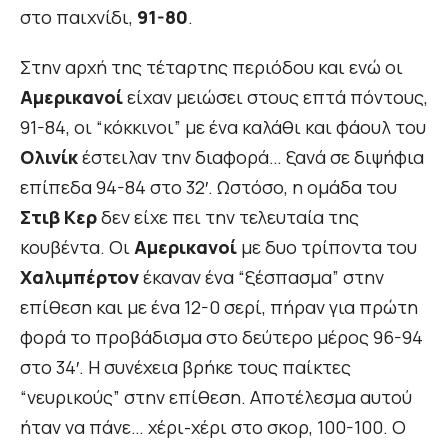
στο παιχνίδι,
91-80
.
Στην αρχή της τέταρτης περιόδου και ενώ οι
Αμερικανοί
είχαν μειώσει στους επτά πόντους,
91-84, οι “κόκκινοι” με ένα καλάθι και φάουλ του
Ολινίκ
έστειλαν την διαφορά… ξανά σε διψήφια
επίπεδα 94-84 στο 32′. Ωστόσο, η ομάδα του
Στιβ Κερ
δεν είχε πει την τελευταία της
κουβέντα. Οι
Αμερικανοί
με δυο τρίποντα του
Χαλιμπέρτον
έκαναν ένα “ξέσπασμα” στην
επίθεση και με ένα 12-0 σερί, πήραν για πρώτη
φορά το προβάδισμα στο δεύτερο μέρος 96-94
στο 34′. Η συνέχεια βρήκε τους παίκτες
“νευρικούς” στην επίθεση. Αποτέλεσμα αυτού
ήταν να πάνε… χέρι-χέρι στο σκορ, 100-100. Ο