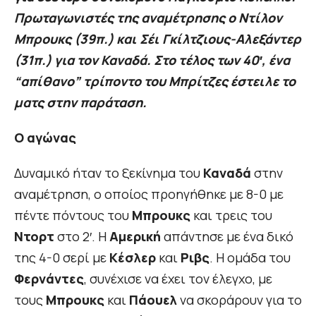
Πρωταγωνιστές της αναμέτρησης ο Ντίλον
Μπρουκς (39π.) και Σέι Γκίλτζιους-Αλεξάντερ
(31π.) για τον Καναδά. Στο τέλος των 40′, ένα
“απίθανο” τρίποντο του Μπρίτζες έστειλε το
ματς στην παράταση.
O αγώνας
Δυναμικό ήταν το ξεκίνημα του
Καναδά
στην
αναμέτρηση, ο οποίος προηγήθηκε με 8-0 με
πέντε πόντους του
Μπρουκς
και τρεις του
Ντορτ
στο 2′. Η
Αμερική
απάντησε με ένα δικό
της 4-0 σερί με
Κέσλερ
και
Ριβς
. Η ομάδα του
Φερνάντες
, συνέχισε να έχει τον έλεγχο, με
τους
Μπρουκς
και
Πάουελ
να σκοράρουν για το