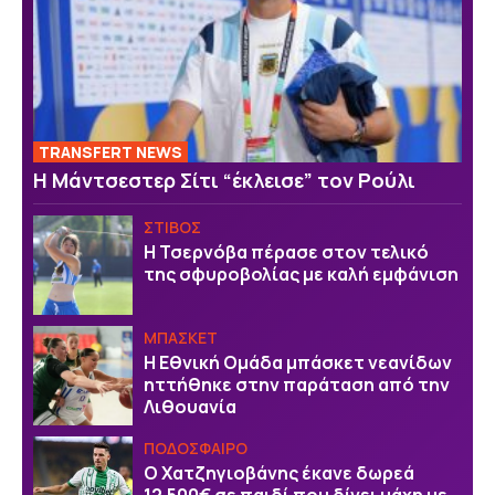
TRANSFERT NEWS
Η Μάντσεστερ Σίτι “έκλεισε” τον Ρούλι
ΣΤΙΒΟΣ
Η Τσερνόβα πέρασε στον τελικό
της σφυροβολίας με καλή εμφάνιση
ΜΠΑΣΚΕΤ
Η Εθνική Ομάδα μπάσκετ νεανίδων
ηττήθηκε στην παράταση από την
Λιθουανία
ΠΟΔΟΣΦΑΙΡΟ
Ο Χατζηγιοβάνης έκανε δωρεά
12.500€ σε παιδί που δίνει μάχη με