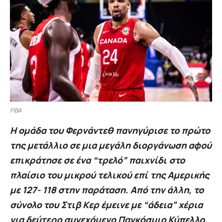
FIBA
Η ομάδα του Φερνάντεθ πανηγύρισε το πρώτο
της μετάλλιο σε μια μεγάλη διοργάνωση αφού
επικράτησε σε ένα “τρελό” παιχνίδι στο
πλαίσιο του μικρού τελικού επί της Αμερικής
με 127- 118 στην παράταση. Από την άλλη, το
σύνολο του Στιβ Κερ έμεινε με “άδεια” χέρια
για δεύτερο συνεχόμενο Παγκόσμιο Κύπελλο.