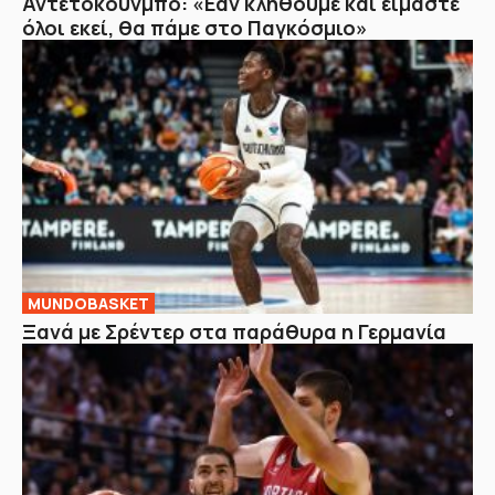
Αντετοκούνμπο: «Εάν κληθούμε και είμαστε
όλοι εκεί, θα πάμε στο Παγκόσμιο»
MUNDOBASKET
Ξανά με Σρέντερ στα παράθυρα η Γερμανία