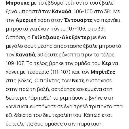
Μπρουκς
με το έβδομο τρίποντο του έβαλε
ξανά μπροστά τον
Καναδά
, 106-105 στο 38′. Με
την
Αμερική
χάρη στον
Έντουαρτς
να περνάει
μπροστά για έναν πόντο 107-106, στο 39′.
Ωστόσο, ο
Γκίλτζιους-Αλεξάντερ
με ένα
μεγάλο σουτ μέσης απόστασης έβαλε μπροστά
τον
Καναδά
, 30 δευτερόλεπτα πριν το τέλος,
109-107. Το τέλος βρήκε την ομάδα του
Κερ
να
χάνει με τέσσερις (111-107) και τον
Μπρίτζες
στις βολές. Ο παίκτης των
Νετς
ευστόχησε
στην πρώτη βολή, αστόχησε εσκεμμένα στη
δεύτερη, “άρπαξε” το ριμπάουντ, βγήκε στη
γωνία και ευστόχησε σε ένα τρελό τρίποντο στα
έξι δέκατα του δευτερολέπτου. Κάπως έτσι
έστειλε τις δυο ομάδες στην παράταση.