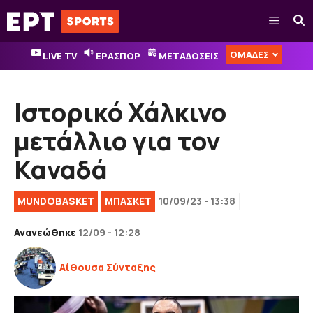
Μετάβαση
Μενού
σε
περιεχόμενο
ΟΜΑΔΕΣ
LIVE TV
ΕΡΑΣΠΟΡ
ΜΕΤΑΔΟΣΕΙΣ
Ιστορικό Χάλκινο
μετάλλιο για τον
Καναδά
MUNDOBASKET
ΜΠΑΣΚΕΤ
10/09/23 - 13:38
Ανανεώθηκε
12/09 - 12:28
Αίθουσα Σύνταξης