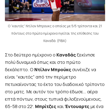
O “καυτός” Ντίλον Μπρουκς ο οποίος με 5/5 τρίποντα και 21
πόντους στο πρώτο ημίχρονο ηγείται της επίθεσης του
Καναδά. (FIBA)
Στο δεύτερο ημίχρονο ο
Καναδάς
ξεκίνησε
πολύ δυναμικά όπως και στο πρώτο
δεκάλεπτο. Ο
Ντίλον Μπρούκς
συνέχιζε να
είναι “καυτός” από την περίμετρο
πετυχαίνοντας το έκτο του διαδοχικό τρίποντο
στο ματς. Με αυτόν τον τρόπο έδωσε… αέρα
επτά πόντων, στους τυπικά φιλοξενούμενους,
65-58 στο 22′.
Μπρίτζες
και
Έντουαρτς
με ένα