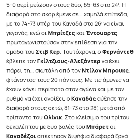
5-0 σερί μείωσαν στους δύο, 65-63 στο 24′. Η
διαφορά στο σκορ έμενε σε… χαμηλά επίπεδα,
με το 74-73 υπέρ του Καναδά στο 26′ να είναι
γεγονός, ενώ οι
Μπρίτζες
και
Έντουαρτς
πρωταγωνιστούσαν στην επίθεση για την
ομάδα του
Στιβ Κερ
. Ταυτόχρονα, ο
Φερνάντεθ
έβλεπε τον
Γκίλτζιους-Αλεξάντερ
να έχει
πάρει τη… σκυτάλη από τον
Ντίλον Μπρουκς
,
φτάνοντας τους 20 πόντους. Με τις άμυνες να
έχουν κάνει περίπατο στον αγώνα και με τον
ρυθμό να έχει ανοίξει, ο
Καναδάς
αύξησε την
διαφορά στους οκτώ, 81-73 στο 28′, μετά από
τρίποντο του
Ολίνικ
. Στο κλείσιμο του τρίτου
δεκαλέπτου με δυο βολές του
Μπάρετ
οι
Καναδέζοι
απέκτησαν διψήφια διαφορά ξανά