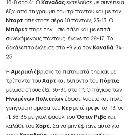
16-8 στο 4′. Ο
Καναδάς
εκτελούσε με συνέπεια
έξω από τη γραμμή του τρίποντου και με τον
Ντορτ
απέκτησε αέρα 10 πόντων, 23-13. Ο
Μπάρετ
πήρε την… σκυτάλη και με επτά
συνεχόμενους πόντους, έκανε το 28-17. Το
δεκάλεπτο έκλεισε στο +9 για τον
Καναδά
, 34-
25.
H
Αμερική
έβρισκε τα πατήματά της και με
τρίποντο του
Χαρτ
και δίποντο του
Πόρτις
μείωσε στους έξι, 36-30 στο 11′. Ο πάγκος των
Ηνωμένων Πολιτείων
έδωσε λύσεις και πολύ
γρήγορα η ομάδα του
Κερ
μετέτρεψε το -13, σε
-1, 36-35 με γκολ φάουλ του
Όστιν Ριβς
και
καλάθι του
Χαρτ.
Σα να μην έφτανε αυτό για
τους
Καναδούς
, που έκαναν εκτεταμένο