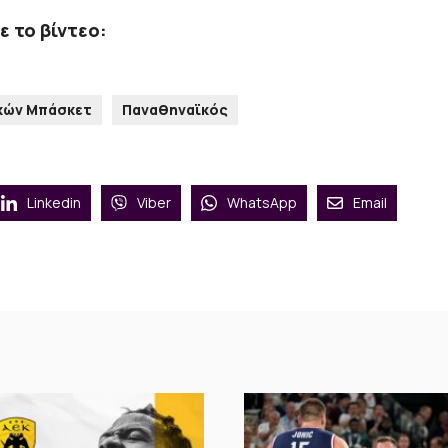
ε το βίντεο:
ικών Μπάσκετ
Παναθηναϊκός
Linkedin
Viber
WhatsApp
Email