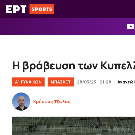
Μετάβαση
σε
περιεχόμενο
Η βράβευση των Κυπελ
Α1 ΓΥΝΑΙΚΏΝ
ΜΠΑΣΚΕΤ
28/03/23 - 21:28
Ανανεώ
Χρήστος Τζώλος