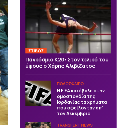
ΣΤΙΒΟΣ
Παγκόσμιο Κ20: Στον τελικό του
ύψους ο Χάρης Αλιβιζάτος
ΠΟΔΟΣΦΑΙΡΟ
Η FIFA κατέβαλε στην
ομοσπονδία της
Ιορδανίας τα χρήματα
που οφείλονταν απ’
τον Δεκέμβριο
TRANSFERT NEWS