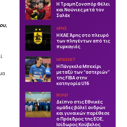
Η Τραμπζονσπόρ θέλει
και Νούνιες μετά τον
Σαλάχ
ου,
ΑΡΗΣ
Η ΚΑΕ Άρης στο πλευρό
των πληγέντων από τις
πυρκαγιές
ί
ΜΠΑΣΚΕΤ
H Πάνγκελα Μπεκίρι
μεταξύ των “αστεριών”
μα
της FIBA στην
κατηγορία U16
ΒOΛΕΙ
Δείπνο στις Εθνικές
ομάδες βόλεϊ ανδρών
και γυναικών παρέθεσε
ο Πρόεδρος της ΕΟΕ,
Ισίδωρος Κούβελος