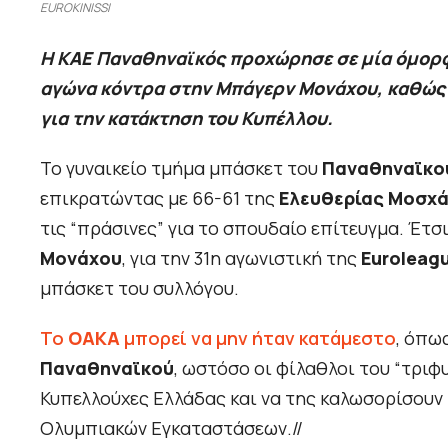
EUROKINISSI
Η ΚΑΕ Παναθηναϊκός προχώρησε σε μία όμορφη
αγώνα κόντρα στην Μπάγερν Μονάχου, καθώς 
για την κατάκτηση του Κυπέλλου.
Το γυναικείο τμήμα μπάσκετ του
Παναθηναϊκο
επικρατώντας με 66-61 της
Ελευθερίας Μοσχ
τις “πράσινες” για το σπουδαίο επίτευγμα. Έτσ
Μονάχου
, για την 31η αγωνιστική της
Euroleag
μπάσκετ του συλλόγου.
Το
ΟΑΚΑ
μπορεί να μην ήταν κατάμεστο
, όπω
Παναθηναϊκού
, ωστόσο οι φίλαθλοι του “τριφ
Κυπελλούχες Ελλάδας και να της καλωσορίσουν
Ολυμπιακών Εγκαταστάσεων.//