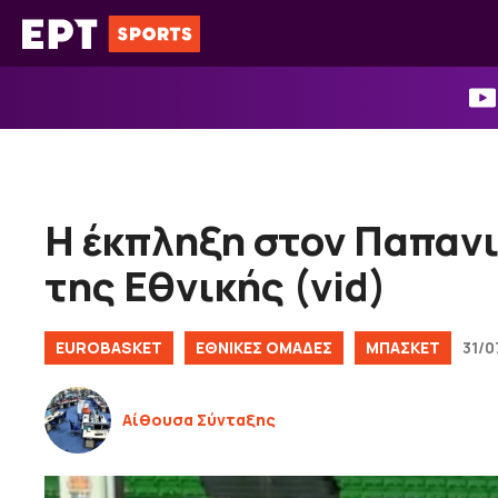
Μετάβαση
σε
περιεχόμενο
Η έκπληξη στον Παπανι
της Εθνικής (vid)
EUROBASKET
EΘΝΙΚΈΣ OΜΆΔΕΣ
ΜΠΑΣΚΕΤ
31/0
Αίθουσα Σύνταξης