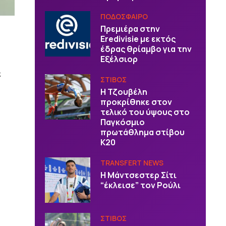
ΠΟΔΟΣΦΑΙΡΟ
Πρεμιέρα στην
Eredivisie με εκτός
έδρας θρίαμβο για την
Εξέλσιορ
ε
ΣΤΙΒΟΣ
Η Τζουβέλη
προκρίθηκε στον
τελικό του ύψους στο
Παγκόσμιο
πρωτάθλημα στίβου
Κ20
TRANSFERT NEWS
Η Μάντσεστερ Σίτι
“έκλεισε” τον Ρούλι
ΣΤΙΒΟΣ