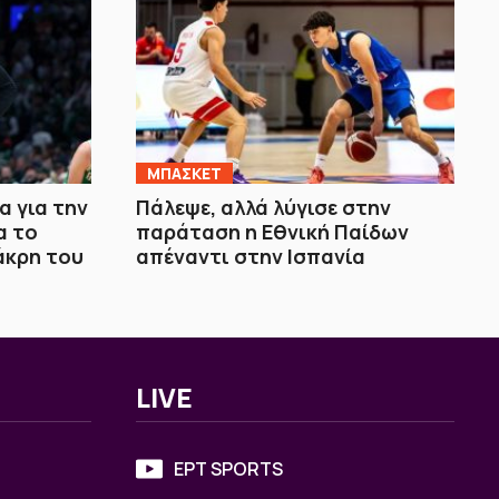
ΜΠΑΣΚΕΤ
 για την
Πάλεψε, αλλά λύγισε στην
α το
παράταση η Εθνική Παίδων
άκρη του
απέναντι στην Ισπανία
LIVE
ΕΡΤ SPORTS