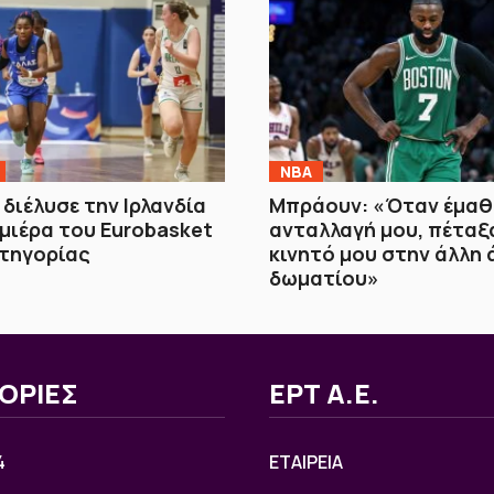
NBA
 διέλυσε την Ιρλανδία
Μπράουν: «Όταν έμαθα
μιέρα του Eurobasket
ανταλλαγή μου, πέταξ
ατηγορίας
κινητό μου στην άλλη 
δωματίου»
ΟΡΙΕΣ
ΕΡΤ Α.Ε.
4
ΕΤΑΙΡΕΙΑ