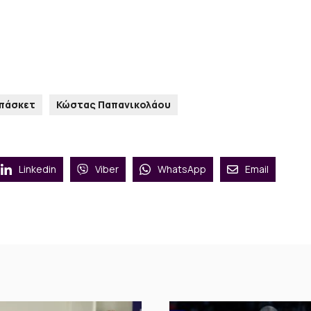
Μπάσκετ
Κώστας Παπανικολάου
Linkedin
Viber
WhatsApp
Email