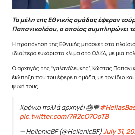
Τα μέλη της Εθνικής ομάδας έφεραν τού
Παπανικολάου, ο οποίος συμπληρώνει τα
Η προπόνηση της Εθνικής μπάσκετ στο πλαίσιο 
ιδιαίτερα ευχάριστο κλίμα στο ΟΑΚΑ, με μια πο
Ο αρχηγός της “γαλανόλευκης”, Κώστας Παπανικ
έκλπηξη που του έφερε η ομάδα, με τον ίδιο κα
ψυχή τους.
Χρόνια πολλά αρχηγέ! 🎂💙
#HellasBas
pic.twitter.com/7R2cO7OoTB
— HellenicBF (@HellenicBF)
July 31, 2