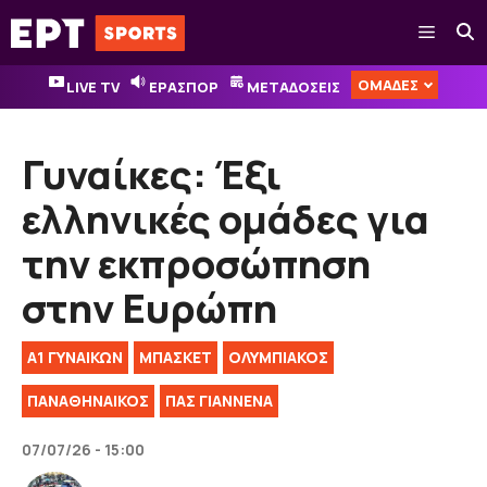
Μετάβαση
Μενού
σε
περιεχόμενο
ΟΜΑΔΕΣ
LIVE TV
ΕΡΑΣΠΟΡ
ΜΕΤΑΔΟΣΕΙΣ
Γυναίκες: Έξι
ελληνικές ομάδες για
την εκπροσώπηση
στην Ευρώπη
Α1 ΓΥΝΑΙΚΏΝ
ΜΠΑΣΚΕΤ
ΟΛΥΜΠΙΑΚΟΣ
ΠΑΝΑΘΗΝΑΙΚΟΣ
ΠΑΣ ΓΙΑΝΝΕΝΑ
07/07/26 - 15:00