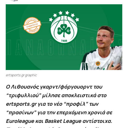
ertsports.gr graphic
Ο Λιθουανός γκαρντ/φόργουορντ του
“τριφυλλιού” μίλησε αποκλειστικά στο
ertsports.gr για το νέο “προφίλ” των
“πρασίνων” για την επερχόμενη χρονιά σε
Euroleague και Basket League αντίστοιχα.