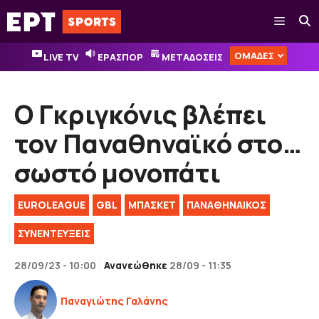
Μετάβαση
Μενού
σε
περιεχόμενο
ΟΜΑΔΕΣ
LIVE TV
ΕΡΑΣΠΟΡ
ΜΕΤΑΔΟΣΕΙΣ
Ο Γκριγκόνις βλέπει
τον Παναθηναϊκό στο…
σωστό μονοπάτι
EUROLEAGUE
GBL
ΜΠΑΣΚΕΤ
ΠΑΝΑΘΗΝΑΙΚΟΣ
ΣΥΝΕΝΤΕΥΞΕΙΣ
28/09/23 - 10:00
Ανανεώθηκε
28/09 - 11:35
Παναγιώτης Γαλάνης