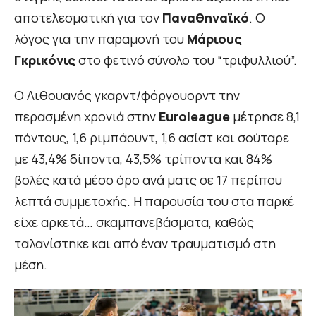
αποτελεσματική για τον
Παναθηναϊκό
. Ο
λόγος για την παραμονή του
Μάριους
Γκρικόνις
στο φετινό σύνολο του “τριφυλλιού”.
Ο Λιθουανός γκαρντ/φόργουορντ την
περασμένη χρονιά στην
Euroleague
μέτρησε 8,1
πόντους, 1,6 ριμπάουντ, 1,6 ασίστ και σούταρε
με 43,4% δίποντα, 43,5% τρίποντα και 84%
βολές κατά μέσο όρο ανά ματς σε 17 περίπου
λεπτά συμμετοχής. Η παρουσία του στα παρκέ
είχε αρκετά… σκαμπανεβάσματα, καθώς
ταλανίστηκε και από έναν τραυματισμό στη
μέση.