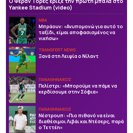
Ο Φεράν Τόρες έριξε την πρώτη μπάλα στο
Yankee Stadium (video)
NBA
Μπράουν: «Ανυπομονώ για αυτό το
ταξίδι, είμαι αποφασισμένος να
νικήσω»
TRANSFERT NEWS
Ξανά στη Λειψία ο Νίλαντ
ΠΑΝΑΘΗΝΑΙΚΟΣ
Πελίστρι: «Μπορούμε να πάμε να
κερδίσουμε στην Σόφια»
ΠΑΝΑΘΗΝΑΙΚΟΣ
Νέστρουπ: «Πιο πιθανό να είναι
διαθέσιμοι Λιβάι και Ντέσερς, παρά
ο Τεττέη»