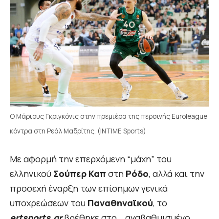
Ο Μάριους Γκριγκόνις στην πρεμιέρα της περσινής Euroleague
κόντρα στη Ρεάλ Μαδρίτης. (INTIME Sports)
Με αφορμή την επερχόμενη “μάχη” του
ελληνικού
Σούπερ Καπ
στη
Ρόδο
, αλλά και την
προσεχή έναρξη των επίσημων γενικά
υποχρεώσεων του
Παναθηναϊκού
, το
ertsports.gr
βρέθηκε στο… αναβαθμισμένο