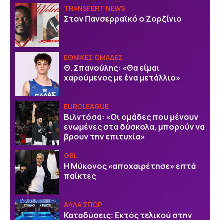
TRANSFERT NEWS
Στον Πανσερραϊκό ο Ζορζίνιο
EΘΝΙΚΕΣ OΜΑΔΕΣ
Θ. Σπανούλης: «Θα είμαι
χαρούμενος με ένα μετάλλιο»
EUROLEAGUE
Bιλντόσα: «Oι ομάδες που μένουν
ενωμένες στα δύσκολα, μπορούν να
βρουν την επιτυχία»
GBL
Η Μύκονος «αποχαιρέτησε» επτά
παίκτες
ΑΛΛΑ ΣΠΟΡ
Καταδύσεις: Εκτός τελικού στην