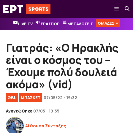
Μετάβαση
Μενού
σε
περιεχόμενο
ΟΜΑΔΕΣ
LIVE TV
ΕΡΑΣΠΟΡ
ΜΕΤΑΔΟΣΕΙΣ
Γιατράς: «Ο Ηρακλής
είναι ο κόσμος του –
Έχουμε πολύ δουλειά
ακόμα» (vid)
GBL
ΜΠΑΣΚΕΤ
07/05/22 - 19:32
Ανανεώθηκε
07/05 - 19:55
Αίθουσα Σύνταξης