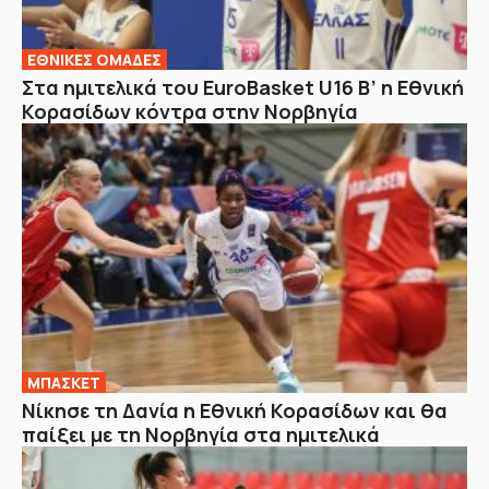
EΘΝΙΚΕΣ OΜΑΔΕΣ
Στα ημιτελικά του EuroBasket U16 Β’ η Εθνική
Κορασίδων κόντρα στην Νορβηγία
ΜΠΑΣΚΕΤ
Νίκησε τη Δανία η Εθνική Κορασίδων και θα
παίξει με τη Νορβηγία στα ημιτελικά