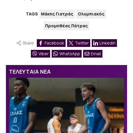
TAGS
Μάκης Γιατράς
Ολυμπιακός
Προμηθέας Πάτρας
Share
Facebook
Twitter
Linkedin
Viber
WhatsApp
Email
ΤΕΛΕΥΤΑΙΑ ΝΕΑ