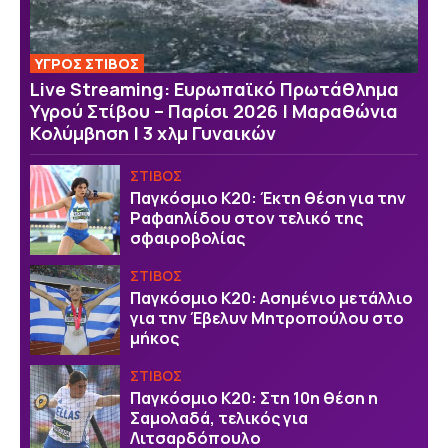
ΥΓΡΟΣ ΣΤΙΒΟΣ
Live Streaming: Ευρωπαϊκό Πρωτάθλημα
Υγρού Στίβου – Παρίσι 2026 | Μαραθώνια
Κολύμβηση | 3 χλμ Γυναικών
ΣΤΙΒΟΣ
Παγκόσμιο Κ20: Έκτη θέση για την
Ραφαηλίδου στον τελικό της
σφαιροβολίας
ΣΤΙΒΟΣ
Παγκόσμιο Κ20: Ασημένιο μετάλλιο
για την Έβελυν Μητροπούλου στο
μήκος
ΣΤΙΒΟΣ
Παγκόσμιο Κ20: Στη 10η θέση η
Σαμολαδά, τελικός για
Λιτσαρδόπουλο