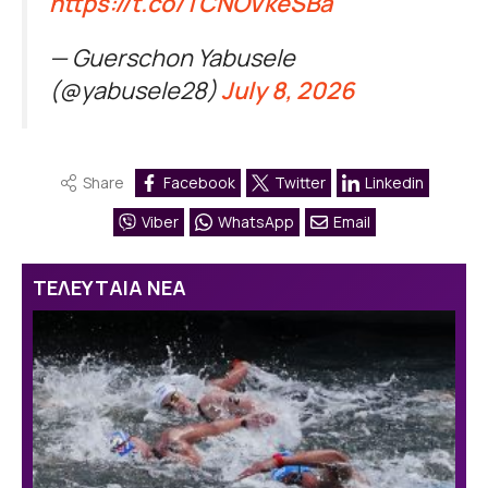
https://t.co/TCNOVkeSBa
— Guerschon Yabusele
(@yabusele28)
July 8, 2026
Share
Facebook
Twitter
Linkedin
Viber
WhatsApp
Email
ΤΕΛΕΥΤΑΙΑ ΝΕΑ