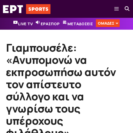
Μετάβαση
Μενού
σε
περιεχόμενο
ΟΜΑΔΕΣ
LIVE TV
ΕΡΑΣΠΟΡ
ΜΕΤΑΔΟΣΕΙΣ
Γιαμπουσέλε:
«Ανυπομονώ να
εκπροσωπήσω αυτόν
τον απίστευτο
σύλλογο και να
γνωρίσω τους
υπέροχους
φιλάθλους»