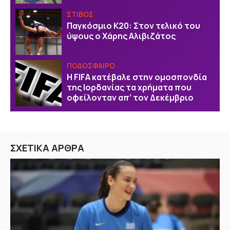
ΣΤΙΒΟΣ
Παγκόσμιο Κ20: Στον τελικό του
ύψους ο Χάρης Αλιβιζάτος
ΠΟΔΟΣΦΑΙΡΟ
Η FIFA κατέβαλε στην ομοσπονδία
της Ιορδανίας τα χρήματα που
οφείλονταν απ’ τον Δεκέμβριο
ΣΧΕΤΙΚΑ ΑΡΘΡΑ