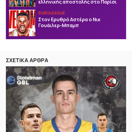
ελληνικής αποστολής στο Παρίσι
EUROLEAGUE
Στον Ερυθρό Αστέρα ο Νικ
Γουάιλερ-Μπαμπ
ΣΧΕΤΙΚΑ ΑΡΘΡΑ