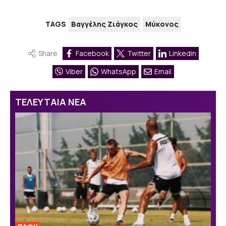
TAGS
Βαγγέλης Ζιάγκος
Μύκονος
Share
Facebook
Twitter
Linkedin
Viber
WhatsApp
Email
ΤΕΛΕΥΤΑΙΑ ΝΕΑ