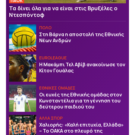
ΠΑΟΚ
Τα δίνει όλα για να είναι στις Βρυξέλες ο
Ντεσπόντοφ
ΠΟΛΟ
Στη Βάρνα η αποστολή της Εθνικής
Νέων Ανδρών
EUROLEAGUE
Η Μακάμπι Τελ Αβίβ ανακοίνωσε τον
Κίτον Γουάλας
ΕΘΝΙΚΕΣ ΟΜΑΔΕΣ
Οι ευχές της Εθνικής ομάδας στον
Κωνσταντέλια για τη γέννηση του
δεύτερου παιδιού του
ΑΛΛΑ ΣΠΟΡ
Χαλιορής: «Καλή επιτυχία, Ελλάδα»
– Το ΟΑΚΑ στο πλευρό της