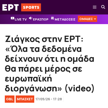
Μετάβαση
Μενού
σε
περιεχόμενο
ΟΜΑΔΕΣ
LIVE TV
ΕΡΑΣΠΟΡ
ΜΕΤΑΔΟΣΕΙΣ
Ζιάγκος στην ΕΡΤ:
«Όλα τα δεδομένα
δείχνουν ότι η ομάδα
θα πάρει μέρος σε
ευρωπαϊκή
διοργάνωση» (video)
GBL
ΜΠΑΣΚΕΤ
17/05/26 - 17:28