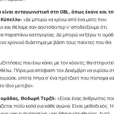
να είναι ανταγωνιστική στη
GBL, όπως έκανε και τη
 Κύπελλο:
«Δε μπορώ να κρίνω από ένα ματς που
ιο και θέλαμε σαν αουτσάιντερ ν’ αποδείξουμε ότι
δα παραπάνω κατηγορίας. Δε μπορώ να ξέρω τι ομά
μενο χρονικό διάστημα με βάση τους παίκτες που θα
υζητήσεις που έχω κάνει με τον κόουτς, θα στηριχτε
ώ θέλω. Πήρα μια απόφαση τον Δεκέμβρη να γυρίσω σ
ποιούσε, οπότε πήγα σ’ ένα πρότζεκτ που πίστεψα κα
το ίδιο μοτίβο».
ς ομάδας, Θοδωρή Τερζή:
«Είναι ένας άνθρωπος πο
ζεται πολύ καλά για κάθε αγώνα. Είναι μεθοδικός. Ή
όλους μας εμπιστοσύνη, μας άφηνε ελευθερίες. Αυτό