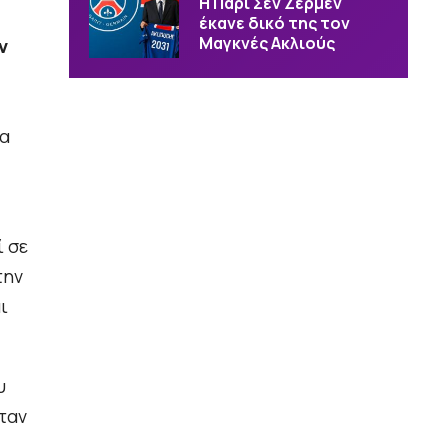
Η Παρί Σεν Ζερμέν
έκανε δικό της τον
Μαγκνές Ακλιούς
ν
δα
ί σε
την
ι
υ
ταν