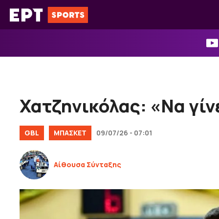
Μετάβαση
σε
περιεχόμενο
Χατζηνικόλας: «Να γίν
GBL
ΜΠΑΣΚΕΤ
09/07/26 - 07:01
Αίθουσα Σύνταξης