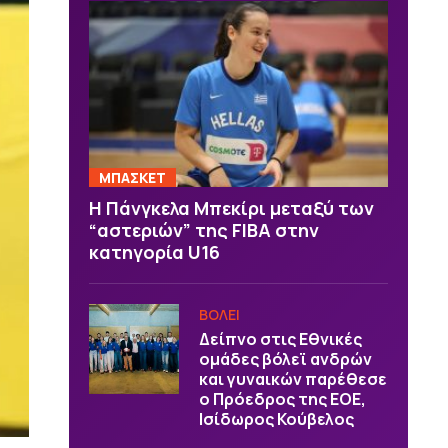
ΜΠΑΣΚΕΤ
H Πάνγκελα Μπεκίρι μεταξύ των
“αστεριών” της FIBA στην
κατηγορία U16
ΒOΛΕΙ
Δείπνο στις Εθνικές
ομάδες βόλεϊ ανδρών
και γυναικών παρέθεσε
ο Πρόεδρος της ΕΟΕ,
Ισίδωρος Κούβελος