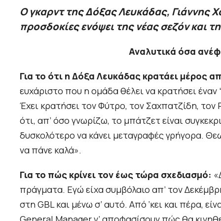
Ο γκαρντ της Δόξας Λευκάδας, Γιάννης Χ
προσδοκίες ενόψει της νέας σεζόν και τ
Αναλυτικά όσα ανέφε
Για το ότι η Δόξα Λευκάδας κρατάει μέρος 
ευχάριστο που η ομάδα θέλει να κρατήσει έναν 
Έχει κρατήσει τον Φύτρο, τον Σαχπατζίδη, τον Ρ
ότι, απ’ όσο γνωρίζω, το μπάτζετ είναι συγκεκρ
δυσκολότερο να κάνει μεταγραφές γρήγορα. Θεωρ
να πάνε καλά».
Για το πώς κρίνει τον έως τώρα σχεδιασμό:
«
πράγματα. Εγώ είχα συμβόλαιο απ’ τον Δεκέμβρ
στη GBL και μένω σ’ αυτό. Από ‘κει και πέρα, ε
General Manager ν’ αποφασίσουν πώς θα κινηθε