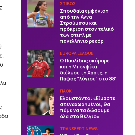
ΣΤΙΒΟΣ
ς
Σπουδαία εμφάνιση
από την Άννα
Στρούμπου και
πρόκριση στον τελικό
των στιπλ με
πανελλήνιο ρεκόρ
ύ
EUROPA LEAGUE
ε.
Ο Παυλίδης σκόραρε
ου
και η Μπενφίκα
διέλυσε τη Χαρτς, η
Πάφος “λύγισε” στο 88′
όλα
ΠΑΟΚ
Ελουστόντο: «Είμαστε
στεναχωρημένοι, θα
ς
πάμε να τα δώσουμε
άδα
όλα στο Βέλγιο»
TRANSFERT NEWS