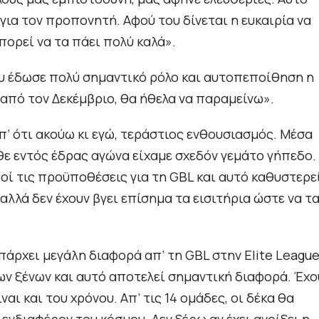
ι για τον προπονητή. Αφού του δίνεται η ευκαιρία να
μπορεί να τα πάει πολύ καλά».
 έδωσε πολύ σημαντικό ρόλο και αυτοπεποίθηση η
ο από τον Δεκέμβριο, θα ήθελα να παραμείνω».
π’ ότι ακούω κι εγώ, τεράστιος ενθουσιασμός. Μέσα
θε εντός έδρας αγώνα είχαμε σχεδόν γεμάτο γήπεδο.
οί τις προϋποθέσεις για τη GBL και αυτό καθυστερε
 αλλά δεν έχουν βγει επίσημα τα εισιτήρια ώστε να τ
πάρχει μεγάλη διαφορά απ’ τη GBL στην Elite League
ων ξένων και αυτό αποτελεί σημαντική διαφορά. Έχ
ι και του χρόνου. Απ’ τις 14 ομάδες, οι δέκα θα
νδιαφέρον του κόσμου. Δεν ξέρω αν έχει ανοίξει η