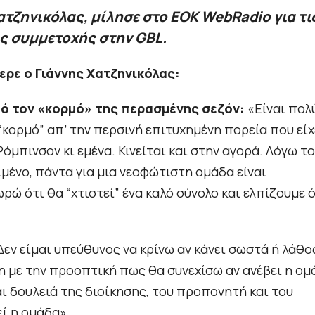
ατζηνικόλας, μίλησε στο ΕΟΚ WebRadio για τι
ης συμμετοχής στην GBL.
ρε ο Γιάννης Χατζηνικόλας:
από τον «κορμό» της περασμένης σεζόν:
«Είναι πολ
“κορμό” απ’ την περσινή επιτυχημένη πορεία που είχ
όμπινσον κι εμένα. Κινείται και στην αγορά. Λόγω τ
ιμένο, πάντα για μια νεοφώτιστη ομάδα είναι
ώ ότι θα “χτιστεί” ένα καλό σύνολο και ελπίζουμε 
Δεν είμαι υπεύθυνος να κρίνω αν κάνει σωστά ή λάθο
η με την προοπτική πως θα συνεχίσω αν ανέβει η ομ
ίναι δουλειά της διοίκησης, του προπονητή και του
ί η ομάδα».