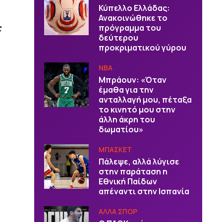
Κύπελλο Ελλάδας:
Ανακοινώθηκε το
ε
πρόγραμμα του
δεύτερου
προκριματικού γύρου
NBA
Μπράουν: «Όταν
έμαθα για την
ανταλλαγή μου, πέταξα
το κινητό μου στην
άλλη άκρη του
δωματίου»
ΜΠΑΣΚΕΤ
Πάλεψε, αλλά λύγισε
στην παράταση η
Εθνική Παίδων
απέναντι στην Ισπανία
ΑΛΛΑ ΣΠΟΡ