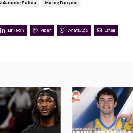
Κολοσσός Ρόδου
Μάκης Γιατράς
Linkedin
Viber
WhatsApp
Email