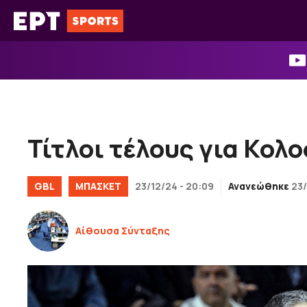
Μετάβαση
σε
περιεχόμενο
Τίτλοι τέλους για Κολ
GBL
ΜΠΑΣΚΕΤ
23/12/24 - 20:09
Ανανεώθηκε
23/
Αίθουσα Σύνταξης