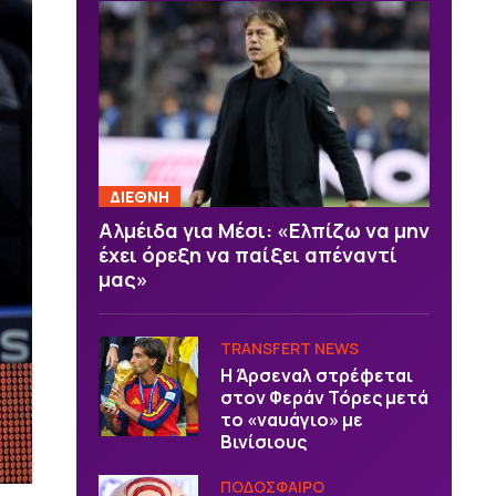
ΔΙΕΘΝΗ
Αλμέιδα για Μέσι: «Ελπίζω να μην
έχει όρεξη να παίξει απέναντί
μας»
TRANSFERT NEWS
Η Άρσεναλ στρέφεται
στον Φεράν Τόρες μετά
το «ναυάγιο» με
Βινίσιους
ΠΟΔΟΣΦΑΙΡΟ