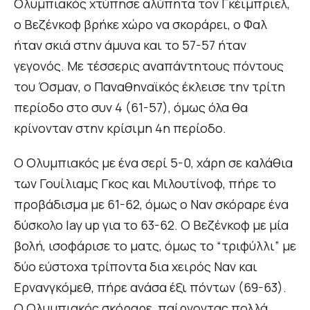
Ολυμπιακός χτύπησε αλύπητα τον Γκέιμπριελ,
ο Βεζένκοφ βρήκε χώρο να σκοράρει, ο Φαλ
ήταν σκιά στην άμυνα και το 57-57 ήταν
γεγονός. Με τέσσερις αναπάντητους πόντους
του Όσμαν, ο Παναθηναϊκός έκλεισε την τρίτη
περίοδο στο συν 4 (61-57), όμως όλα θα
κρίνονταν στην κρίσιμη 4η περίοδο.
Ο Ολυμπιακός με ένα σερί 5-0, χάρη σε καλάθια
των Γουίλιαμς Γκος και Μιλουτίνοφ, πήρε το
προβάδισμα με 61-62, όμως ο Ναν σκόραρε ένα
δύσκολο lay up για το 63-62. Ο Βεζένκοφ με μία
βολή, ισοφάρισε το ματς, όμως το “τριφύλλι” με
δύο εύστοχα τρίποντα δια χειρός Ναν και
Ερνανγκόμεθ, πήρε ανάσα έξι πόντων (69-63).
Ο Ολυμπιακός σκόραρε, παίρνοντας πολλά