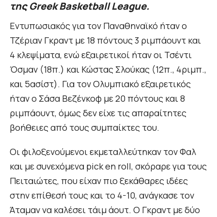
της Greek Basketball League.
Εντυπωσιακός για τον Παναθηναϊκό ήταν ο
Τζέριαν Γκραντ με 18 πόντους 3 ριμπάουντ και
4 κλεψίματα, ενώ εξαιρετικοί ήταν οι Τσέντι
Όσμαν (18π.) και Κώστας Σλούκας (12π., 4ριμπ.,
και 5ασίστ). Για τον Ολυμπιακό εξαιρετικός
ήταν ο Σάσα Βεζένκοφ με 20 πόντους και 8
ριμπάουντ, όμως δεν είχε τις απαραίτητες
βοήθειες από τους συμπαίκτες του.
Οι φιλοξενούμενοι εκμεταλλεύτηκαν τον Φαλ
και με συνεχόμενα pick en roll, σκόραρε για τους
Πειταιώτες, που είχαν πιο ξεκάθαρες ιδέες
στην επίθεσή τους και το 4-10, ανάγκασε τον
Άταμαν να καλέσει τάιμ άουτ. Ο Γκραντ με δύο