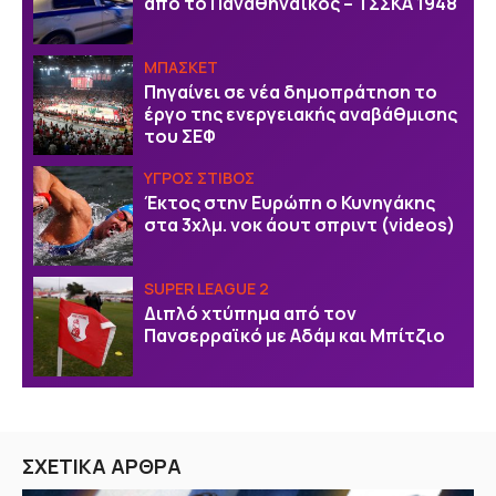
από το Παναθηναϊκός – ΤΣΣΚΑ 1948
ΜΠΑΣΚΕΤ
Πηγαίνει σε νέα δημοπράτηση το
έργο της ενεργειακής αναβάθμισης
του ΣΕΦ
ΥΓΡΟΣ ΣΤΙΒΟΣ
Έκτος στην Ευρώπη ο Κυνηγάκης
στα 3χλμ. νοκ άουτ σπριντ (videos)
SUPER LEAGUE 2
Διπλό χτύπημα από τον
Πανσερραϊκό με Αδάμ και Μπίτζιο
ΣΧΕΤΙΚΑ ΑΡΘΡΑ