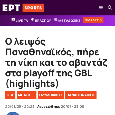
Μετάβαση
Μενού
σε
περιεχόμενο
ΟΜΑΔΕΣ
LIVE TV
ΕΡΑΣΠΟΡ
ΜΕΤΑΔΟΣΕΙΣ
Ο λειψός
Παναθηναϊκός, πήρε
τη νίκη και το αβαντάζ
στα playoff της GBL
(highlights)
GBL
ΜΠΑΣΚΕΤ
ΟΛΥΜΠΙΑΚΟΣ
ΠΑΝΑΘΗΝΑΙΚΟΣ
20/01/25 - 22:23
Ανανεώθηκε
20/01 - 23:00