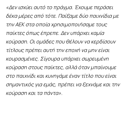
«Δεν ισχύει αυτό το πράγμα. Έχουμε περάσει
δέκα μέρες από τότε. Παίξαμε δύο παιχνίδια με
την ΑΕΚ στα οποία χρησιμοποιήσαμε τους
παίκτες όπως έπρεπε. Δεν υπάρχει καμία
κούραση. Οι ομάδες που θέλουν να κερδίσουν
τίτλους πρέπει αυτή την εποχή να μην είναι
κουρασμένες. Σίγουρα υπάρχει σωρευμένη
κούραση στους παίκτες, αλλά όταν μπαίνουμε
στο παιχνίδι και κυνηγάμε έναν τίτλο που είναι
σημαντικός για εμάς, πρέπει να ξεχνάμε και την
κούραση και τα πάντα».