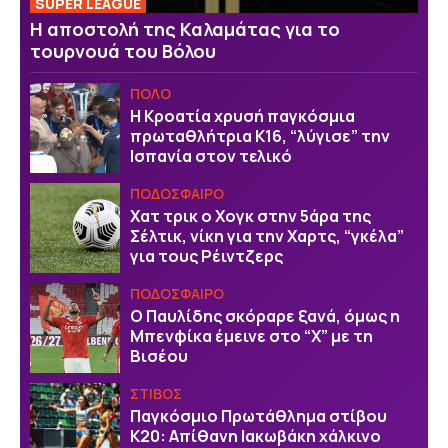
SUPER LEAGUE
Η αποστολή της Καλαμάτας για το
τουρνουά του Βόλου
ΠΟΛΟ
Η Κροατία χρυσή παγκόσμια
πρωταθλήτρια Κ16, “λύγισε” την
Ισπανία στον τελικό
ΠΟΔΟΣΦΑΙΡΟ
Χατ τρικ ο Χογκ στην 5άρα της
Σέλτικ, νίκη για την Χαρτς, “γκέλα”
για τους Ρέιντζερς
ΠΟΔΟΣΦΑΙΡΟ
Ο Παυλίδης σκόραρε ξανά, όμως η
Μπενφίκα έμεινε στο “Χ” με τη
Βισέου
ΣΤΙΒΟΣ
Παγκόσμιο Πρωτάθλημα στίβου
Κ20: Απίθανη Ιακωβάκη χάλκινο