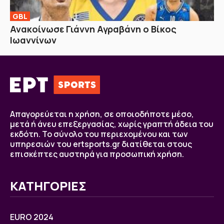
GBL
Ανακοίνωσε Γιάννη Αγραβάνη ο Βίκος
Ιωαννίνων
Απαγορεύεται η χρήση, σε οποιοδήποτε μέσο,
μετά ή άνευ επεξεργασίας, χωρίς γραπτή άδεια του
εκδότη. Το σύνολο του περιεχομένου και των
υπηρεσιών του ertsports.gr διατίθεται στους
επισκέπτες αυστηρά για προσωπική χρήση.
ΚΑΤΗΓΟΡΙΕΣ
EURO 2024