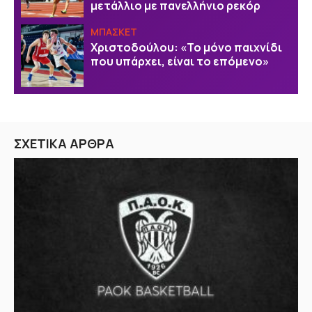
μετάλλιο με πανελλήνιο ρεκόρ
ΜΠΑΣΚΕΤ
Χριστοδούλου: «Το μόνο παιχνίδι
που υπάρχει, είναι το επόμενο»
ΣΧΕΤΙΚΑ ΑΡΘΡΑ