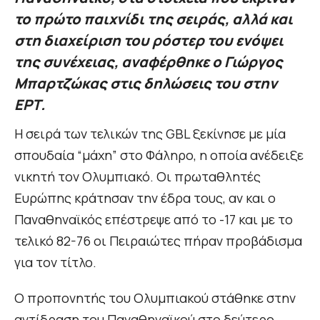
το πρώτο παιχνίδι της σειράς, αλλά και
στη διαχείριση του ρόστερ του ενόψει
της συνέχειας, αναφέρθηκε ο Γιώργος
Μπαρτζώκας στις δηλώσεις του στην
ΕΡΤ.
Η σειρά των τελικών της GBL ξεκίνησε με μία
σπουδαία “μάχη” στο Φάληρο, η οποία ανέδειξε
νικητή τον Ολυμπιακό. Οι πρωταθλητές
Ευρώπης κράτησαν την έδρα τους, αν και ο
Παναθηναϊκός επέστρεψε από το -17 και με το
τελικό 82-76 οι Πειραιώτες πήραν προβάδισμα
για τον τίτλο.
Ο προπονητής του Ολυμπιακού στάθηκε στην
αντίδραση του Παναθηναϊκού στο δεύτερο