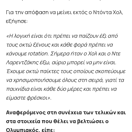
Για την απόφαση να μείνει εκτός ο Ντόντα Χολ,
εξήγησε:
«Η λογική είναι ότι πρέπει να παίζουν έξι από
τους οκτώ ξένους και κάθε φορά πρέπει να
κάνουμε rotation. Σήμερα ήταν ο Χολ και ο Ντε
Λαρεντζάκης έξω, αύριο μπορεί να μην είναι.
Έχουμε οκτώ παίκτες τους οποίους σκοπεύουμε
να χρησιμοποιήσουμε όλους στη σειρά, γιατί τα
παιχνίδια είναι κάθε δύο μέρες και πρέπει να
είμαστε φρέσκοι».
Αναφερόμενος στη συνέχεια των τελικών και
στα στοιχεία που θέλει να βελτιώσει ο
Ολυμπιακός, είπε: