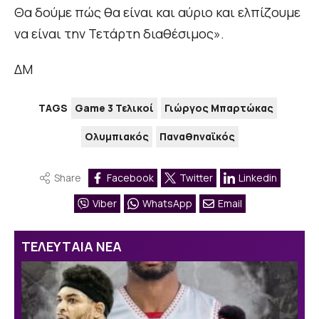
Θα δούμε πώς θα είναι και αύριο και ελπίζουμε
να είναι την Τετάρτη διαθέσιμος».
ΔΜ
TAGS
Game 3 Τελικοί
Γιώργος Μπαρτώκας
Ολυμπιακός
Παναθηναϊκός
Share
Facebook
Twitter
Linkedin
Viber
WhatsApp
Email
ΤΕΛΕΥΤΑΙΑ ΝΕΑ