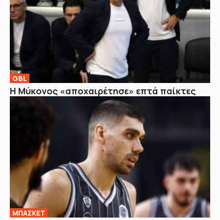
GBL
Η Μύκονος «αποχαιρέτησε» επτά παίκτες
ΜΠΑΣΚΕΤ