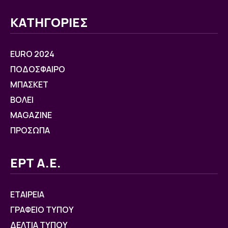
ΚΑΤΗΓΟΡΙΕΣ
EURO 2024
ΠΟΔΟΣΦΑΙΡΟ
ΜΠΑΣΚΕΤ
ΒOΛΕΙ
MAGAZINE
ΠΡΟΣΩΠΑ
ΕΡΤ Α.Ε.
ΕΤΑΙΡΕΙΑ
ΓΡΑΦΕΙΟ ΤΥΠΟΥ
ΔΕΛΤΙΑ ΤΥΠΟΥ