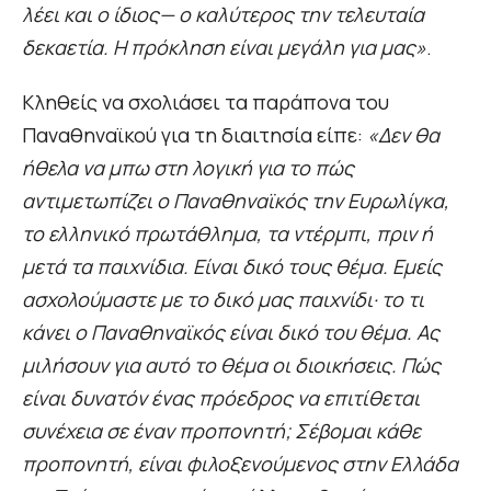
λέει και ο ίδιος— ο καλύτερος την τελευταία
δεκαετία. Η πρόκληση είναι μεγάλη για μας»
.
Κληθείς να σχολιάσει τα παράπονα του
Παναθηναϊκού για τη διαιτησία είπε:
«Δεν θα
ήθελα να μπω στη λογική για το πώς
αντιμετωπίζει ο Παναθηναϊκός την Ευρωλίγκα,
το ελληνικό πρωτάθλημα, τα ντέρμπι, πριν ή
μετά τα παιχνίδια. Είναι δικό τους θέμα. Εμείς
ασχολούμαστε με το δικό μας παιχνίδι· το τι
κάνει ο Παναθηναϊκός είναι δικό του θέμα. Ας
μιλήσουν για αυτό το θέμα οι διοικήσεις. Πώς
είναι δυνατόν ένας πρόεδρος να επιτίθεται
συνέχεια σε έναν προπονητή; Σέβομαι κάθε
προπονητή, είναι φιλοξενούμενος στην Ελλάδα