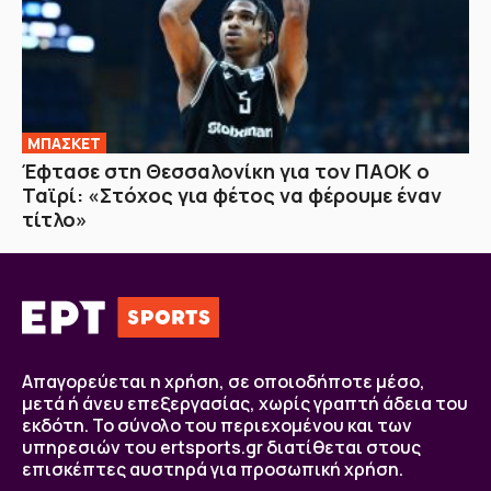
ΜΠΑΣΚΕΤ
Έφτασε στη Θεσσαλονίκη για τον ΠΑΟΚ ο
Ταϊρί: «Στόχος για φέτος να φέρουμε έναν
τίτλο»
Απαγορεύεται η χρήση, σε οποιοδήποτε μέσο,
μετά ή άνευ επεξεργασίας, χωρίς γραπτή άδεια του
εκδότη. Το σύνολο του περιεχομένου και των
υπηρεσιών του ertsports.gr διατίθεται στους
επισκέπτες αυστηρά για προσωπική χρήση.