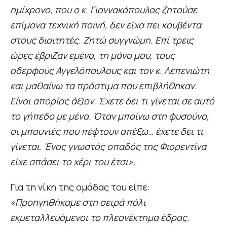
ημίχρονο, που ο κ. Γιαννακόπουλος ζητούσε
επίμονα τεχνική ποινή, δεν είχα πει κουβέντα
στους διαιτητές. Ζητώ συγγνώμη. Επί τρεις
ώρες έβριζαν εμένα, τη μάνα μου, τους
αδερφούς Αγγελόπουλους και τον κ. Λεπενιώτη
και μαθαίνω τα πρόστιμα που επιβλήθηκαν.
Είναι απορίας άξιον. Έχετε δει τι γίνεται σε αυτό
το γήπεδο με μένα. Όταν μπαίνω στη φυσούνα,
οι μπουνιές που πέφτουν απέξω… έχετε δει τι
γίνεται. Ένας γνωστός οπαδός της Φιορεντίνα
είχε σπάσει το χέρι του έτσι».
Για τη νίκη της ομάδας του είπε:
«Προηγηθήκαμε στη σειρά πάλι
εκμεταλλευόμενοι το πλεονέκτημα έδρας.