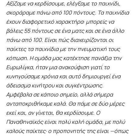
Αξίζαμε να κερδίσουμε, ελέγξαμε το παιχνίδι,
σκοράραμε πάνω από 100 πόντους. Τα παιχνίδια
έχουν διαφορετικό χαρακτήρα· μπορείς να
βάλεις 55 πόντους σε ένα ματς και σε ένα άλλο
πάνω από 100. Είναι πώς διαχειρίζονται οι
παίκτες τα παιχνίδια με την πνευματική τους
κόπωση. Η ομάδα μας κατέκτησε πανάξια την
Ευρωλίγκα, ήταν μια ανακούφιση γιατί το
κυνηγούσαμε χρόνια και αυτό δημιουργεί ένα
άδειασμα κινήτρου και συγκέντρωσης.
Αμφέβαλα σε κάποιο σημείο, αλλά σήμερα
ανταποκριθήκαμε καλά. Θα πάμε σε δύο μέρες
εκεί και, αν γίνεται, θα κερδίσουμε. Ο
Παναθηναϊκός είναι πολύ καλή ομάδα, με πολύ
καλούς παίκτες· ο προπονητής της είναι —όπως