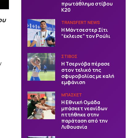
πρωτάθλημα στίβου
Κ20
ου
TRANSFERT NEWS
Η Μάντσεστερ Σίτι
“έκλεισε” τον Ρούλι
ΣΤΙΒΟΣ
ν
Η Τσερνόβα πέρασε
στον τελικό της
σφυροβολίας με καλή
εμφάνιση
ΜΠΑΣΚΕΤ
Η Εθνική Ομάδα
μπάσκετ νεανίδων
ηττήθηκε στην
παράταση από την
Λιθουανία