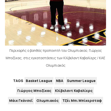
Περιχαρής ο βοηθός προπονητή του Ολυμπιακού, Γιώργος
Μποζίκας, στις εγκαταστάσεις των Κλίβελαντ Καβαλίερς / ΚΑΕ
Ολυμπιακός
TAGS
Basket League
NBA
Summer League
Γιώργος Μποζίκας
Κλίβελαντ Καβαλίερς
Μάικ Γκάνσεϊ
Ολυμπιακός
Τζέι Μπι Μπίκερσταφ