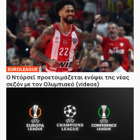
EUROLEAGUE
Ο Ντόρσεϊ προετοιμάζεται ενόψει της νέας
σεζόν με τον Ολυμπιακό (videos)