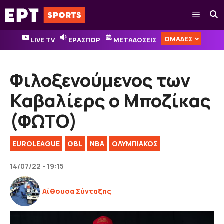
Μετάβαση
Μενού
σε
περιεχόμενο
ΟΜΑΔΕΣ
LIVE TV
ΕΡΑΣΠΟΡ
ΜΕΤΑΔΟΣΕΙΣ
Φιλοξενούμενος των
Καβαλίερς ο Μποζίκας
(ΦΩΤΟ)
EUROLEAGUE
GBL
NBA
ΟΛΥΜΠΙΑΚΟΣ
14/07/22 - 19:15
Αίθουσα Σύνταξης