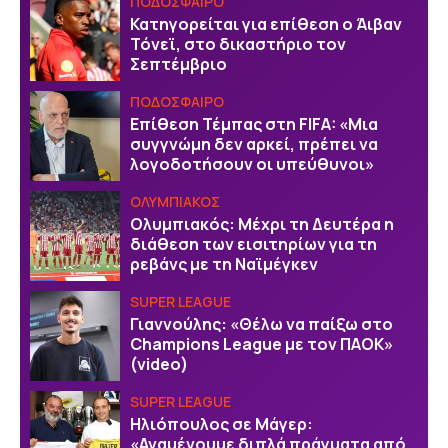
ΠΟΔΟΣΦΑΙΡΟ
Κατηγορείται για επίθεση ο Άιβαν
Τόνεϊ, στο δικαστήριο τον
Σεπτέμβριο
ΠΟΔΟΣΦΑΙΡΟ
Επίθεση Τέμπας στη FIFA: «Μια
συγγνώμη δεν αρκεί, πρέπει να
λογοδοτήσουν οι υπεύθυνοι»
ΟΛΥΜΠΙΑΚΟΣ
Ολυμπιακός: Μέχρι τη Δευτέρα η
διάθεση των εισιτηρίων για τη
ρεβάνς με τη Ναϊμέγκεν
SUPER LEAGUE
Γιαννούλης: «Θέλω να παίξω στο
Champions League με τον ΠΑΟΚ»
(video)
SUPER LEAGUE
Ηλιόπουλος σε Μάγερ:
«Αναμένουμε διπλά πράγματα από