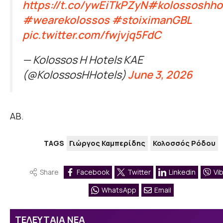
https://t.co/ywEiTkPZyN
#kolossoshho
#wearekolossos
#stoiximanGBL
pic.twitter.com/fwjvjq5FdC
— Kolossos H Hotels ΚΑΕ
(@KolossosHHotels)
June 3, 2026
ΑΒ.
TAGS
Γιώργος Καμπερίδης
Κολοσσός Ρόδου
Share
Facebook
Twitter
Linkedin
Vi
WhatsApp
Email
ΤΕΛΕΥΤΑΙΑ ΝΕΑ