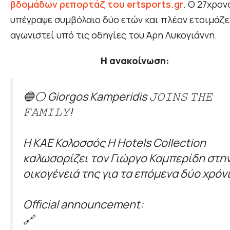
βδομάδων ρεπορτάζ του ertsports.gr
. Ο 27χρον
υπέγραψε συμβόλαιο δύο ετών και πλέον ετοιμάζε
αγωνιστεί υπό τις οδηγίες του Άρη Λυκογιάννη.
Η ανακοίνωση:
🔵⚪️ Giorgos Kamperidis 𝙹𝙾𝙸𝙽𝚂 𝚃𝙷𝙴
𝙵𝙰𝙼𝙸𝙻𝚈!
Η ΚΑΕ Κολοσσός H Hotels Collection
καλωσορίζει τον Γιώργο Καμπερίδη στη
οικογένειά της για τα επόμενα δύο χρόνι
Official announcement:
🔗