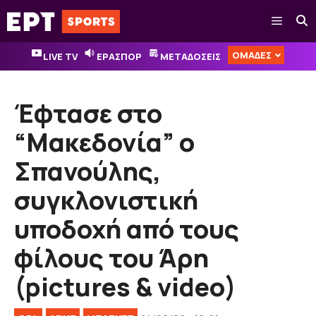
Μετάβαση
Μενού
σε
περιεχόμενο
ΟΜΑΔΕΣ
LIVE TV
ΕΡΑΣΠΟΡ
ΜΕΤΑΔΟΣΕΙΣ
Έφτασε στο
“Μακεδονία” ο
Σπανούλης,
συγκλονιστική
υποδοχή από τους
φίλους του Άρη
(pictures & video)