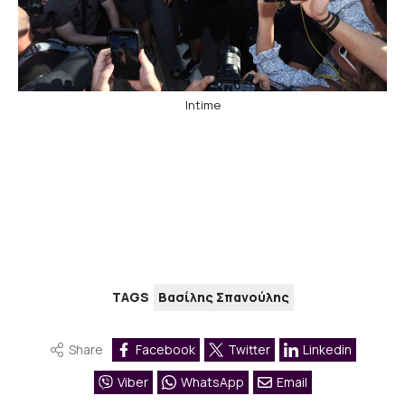
Intime
TAGS
Βασίλης Σπανούλης
Share
Facebook
Twitter
Linkedin
Viber
WhatsApp
Email