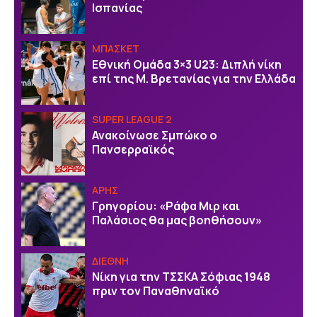
Ισπανίας
ΜΠΑΣΚΕΤ
Εθνική Ομάδα 3×3 U23: Διπλή νίκη
επί της Μ. Βρετανίας για την Ελλάδα
SUPER LEAGUE 2
Ανακοίνωσε Σμπώκο ο
Πανσερραϊκός
ΑΡΗΣ
Γρηγορίου: «Ράφα Μιρ και
Παλάσιος θα μας βοηθήσουν»
ΔΙΕΘΝΗ
Νίκη για την ΤΣΣΚΑ Σόφιας 1948
πριν τον Παναθηναϊκό