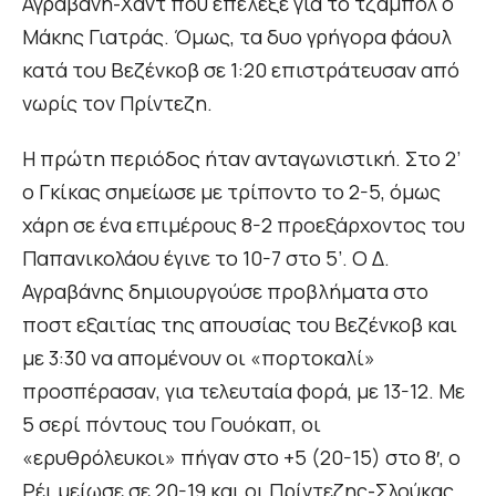
Αγραβάνη-Χαντ που επέλεξε για το τζάμπολ ο
Μάκης Γιατράς. Όμως, τα δυο γρήγορα φάουλ
κατά του Βεζένκοβ σε 1:20 επιστράτευσαν από
νωρίς τον Πρίντεζη.
Η πρώτη περιόδος ήταν ανταγωνιστική. Στο 2’
ο Γκίκας σημείωσε με τρίποντο το 2-5, όμως
χάρη σε ένα επιμέρους 8-2 προεξάρχοντος του
Παπανικολάου έγινε το 10-7 στο 5’. Ο Δ.
Αγραβάνης δημιουργούσε προβλήματα στο
ποστ εξαιτίας της απουσίας του Βεζένκοβ και
με 3:30 να απομένουν οι «πορτοκαλί»
προσπέρασαν, για τελευταία φορά, με 13-12. Με
5 σερί πόντους του Γουόκαπ, οι
«ερυθρόλευκοι» πήγαν στο +5 (20-15) στο 8′, ο
Ρέι μείωσε σε 20-19 και οι Πρίντεζης-Σλούκας