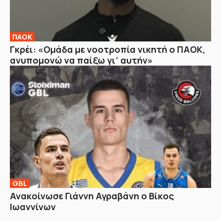
ΠΑΟΚ
Γκρέι: «Ομάδα με νοοτροπία νικητή ο ΠΑΟΚ,
ανυπομονώ να παίξω γι’ αυτήν»
GBL
Ανακοίνωσε Γιάννη Αγραβάνη ο Βίκος
Ιωαννίνων