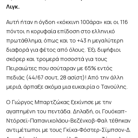
Λιγκ.
Αυτή ήταν η όγδοη «κόκκινη 100άρα» και οι 116
πόντοι η κορυφαία επίδοση στο ελληνικό
πρωτάθλημα, όπως και το +43 η μεγαλύτερη
διαφορά για φέτος από όλους. Έξι διψήφιοι
σκόρερ και τρομερά ποσοστά για τους
Πειραιώτες που σούταραν με 65% εντός
πεδιάς (44/67 σουτ, 28 ασίστ)! Από την άλλη
μεριά, άρπαξε ακόμα μια ευκαιρία ο Τανούλης.
Ο Γιώργος Μπαρτζώκας ξεκίνησε με την
αγαπημένη του πεντάδα. Δηλαδή, οι Γουόκαπ-
Ντόρσεϊ-Παπανικολάου-Βεζένκοβ-Φαλ τέθηκαν
αντιμέτωποι με τους Γκίκα-Φόστερ-Σίμπσον-Δ.