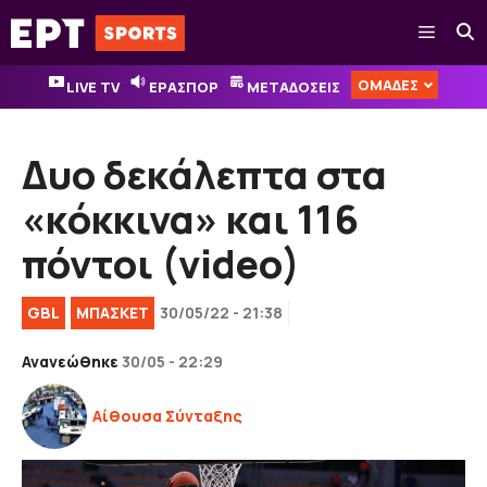
Μετάβαση
Μενού
σε
περιεχόμενο
ΟΜΑΔΕΣ
LIVE TV
ΕΡΑΣΠΟΡ
ΜΕΤΑΔΟΣΕΙΣ
Δυο δεκάλεπτα στα
«κόκκινα» και 116
πόντοι (video)
GBL
ΜΠΑΣΚΕΤ
30/05/22 - 21:38
Ανανεώθηκε
30/05 - 22:29
Αίθουσα Σύνταξης