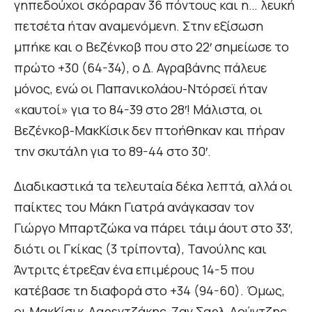
γηπεδούχοι σκόραραν 36 πόντους και η… λευκή
πετσέτα ήταν αναμενόμενη. Στην εξίσωση
μπήκε και ο Βεζένκοβ που στο 22′ σημείωσε το
πρώτο +30 (64-34), ο Δ. Αγραβάνης πάλευε
μόνος, ενώ οι Παπανικολάου-Ντόρσεϊ ήταν
«καυτοί» για το 84-39 στο 28′! Μάλιστα, οι
Βεζένκοβ-ΜακΚίσικ δεν πτοήθηκαν και πήραν
την σκυτάλη για το 89-44 στο 30′.
Διαδικαστικά τα τελευταία δέκα λεπτά, αλλά οι
παίκτες του Μάκη Γιατρά ανάγκασαν τον
Γιώργο Μπαρτζώκα να πάρει τάιμ άουτ στο 33′,
διότι οι Γκίκας (3 τρίποντα), Τανούλης και
Άντριτς έτρεξαν ένα επιμέρους 14-5 που
κατέβασε τη διαφορά στο +34 (94-60). Όμως,
οι ΜακΚίσικ-Λαρεντζάκης-Ζαν Σαρλ-Λούντζης