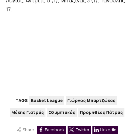
Λάγιος, Άντριτς 5 (1), Μπαζίνας 3 (1), Τανούλης
17.
TAGS
Basket League
Γιώργος Μπαρτζώκας
Μάκης Γιατράς
Ολυμπιακός
Προμηθέας Πάτρας
Share
Facebook
Twitter
Linkedin