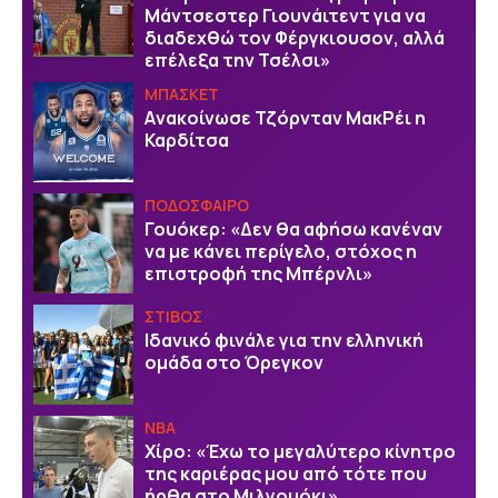
Μάντσεστερ Γιουνάιτεντ για να
διαδεχθώ τον Φέργκιουσον, αλλά
επέλεξα την Τσέλσι»
ΜΠΑΣΚΕΤ
Aνακοίνωσε Τζόρνταν ΜακΡέι η
Καρδίτσα
ΠΟΔΟΣΦΑΙΡΟ
Γουόκερ: «Δεν θα αφήσω κανέναν
να με κάνει περίγελο, στόχος η
επιστροφή της Μπέρνλι»
ΣΤΙΒΟΣ
Ιδανικό φινάλε για την ελληνική
ομάδα στο Όρεγκον
NBA
Χίρο: «Έχω το μεγαλύτερο κίνητρο
της καριέρας μου από τότε που
ήρθα στο Μιλγουόκι»