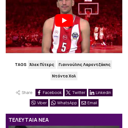
TAGS
Άλεκ Πίτερς
Γιαννούλης Λαρεντζάκης
Ντόντα Χολ
Share
Facebook
Twitter
Linkedin
Viber
WhatsApp
Email
ΤΕΛΕΥΤΑΙΑ ΝΕΑ