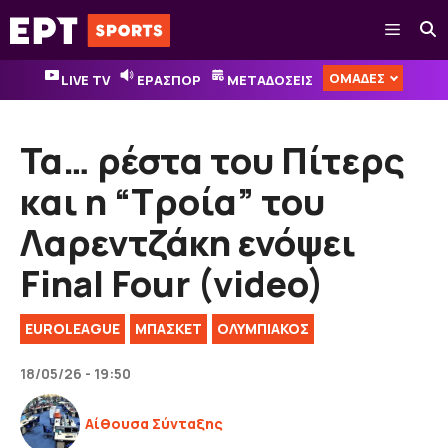
Μετάβαση
Μενού
σε
περιεχόμενο
ΟΜΑΔΕΣ
LIVE TV
ΕΡΑΣΠΟΡ
ΜΕΤΑΔΟΣΕΙΣ
Τα… ρέστα του Πίτερς
και η “Τροία” του
Λαρεντζάκη ενόψει
Final Four (video)
EUROLEAGUE
ΜΠΑΣΚΕΤ
ΟΛΥΜΠΙΑΚΟΣ
18/05/26 - 19:50
Αίθουσα Σύνταξης