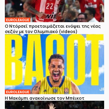
EUROLEAGUE
Ο Ντόρσεϊ προετοιμάζεται ενόψει της νέας
σεζόν με τον Ολυμπιακό (videos)
EUROLEAGUE
Η Μακάμπι ανακοίνωσε τον Μπέικοτ