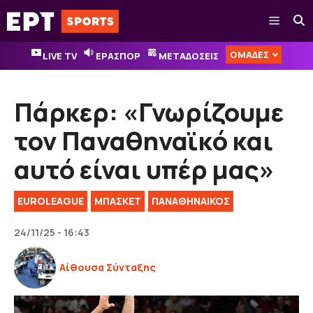
Μετάβαση
Μενού
σε
περιεχόμενο
ΟΜΑΔΕΣ
LIVE TV
ΕΡΑΣΠΟΡ
ΜΕΤΑΔΟΣΕΙΣ
Πάρκερ: «Γνωρίζουμε
τον Παναθηναϊκό και
αυτό είναι υπέρ μας»
EUROLEAGUE
ΜΠΑΣΚΕΤ
ΠΑΝΑΘΗΝΑΙΚΟΣ
24/11/25 - 16:43
Αίθουσα Σύνταξης