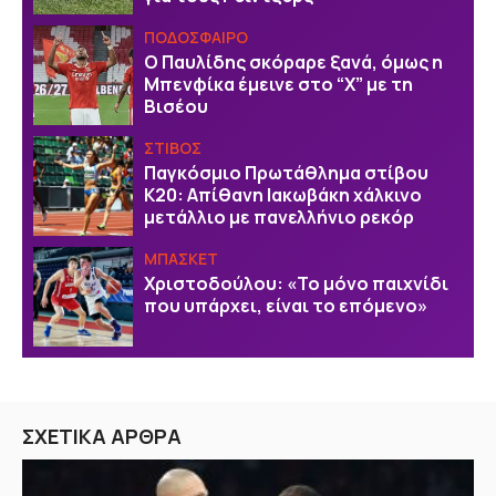
ΠΟΔΟΣΦΑΙΡΟ
Ο Παυλίδης σκόραρε ξανά, όμως η
Μπενφίκα έμεινε στο “Χ” με τη
Βισέου
ΣΤΙΒΟΣ
Παγκόσμιο Πρωτάθλημα στίβου
Κ20: Απίθανη Ιακωβάκη χάλκινο
μετάλλιο με πανελλήνιο ρεκόρ
ΜΠΑΣΚΕΤ
Χριστοδούλου: «Το μόνο παιχνίδι
που υπάρχει, είναι το επόμενο»
ΣΧΕΤΙΚΑ ΑΡΘΡΑ