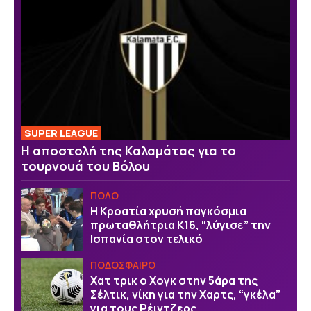
SUPER LEAGUE
Η αποστολή της Καλαμάτας για το
τουρνουά του Βόλου
ΠΟΛΟ
Η Κροατία χρυσή παγκόσμια
πρωταθλήτρια Κ16, “λύγισε” την
Ισπανία στον τελικό
ΠΟΔΟΣΦΑΙΡΟ
Χατ τρικ ο Χογκ στην 5άρα της
Σέλτικ, νίκη για την Χαρτς, “γκέλα”
για τους Ρέιντζερς