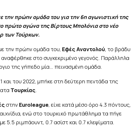
ε την πρώην ομάδα του για την 6η αγωνιστική της
το πρώτο αγώνα της Βίρτους Μπολόνια στο νέο
ερ των Τούρκων.
με την πρώην ομάδα του,
Εφές Αναντολού
, το βράδυ
ις αναφέρθηκε στο συγκεκριμένο γεγονός. Παράλληλα
ργιο της γήπεδο μία… πεινασμένη ομάδα.
1 και του 2022, μπήκε στη δεύτερη πεντάδα της
ματα
Τουρκίας
.
ές
στην
Euroleague
, είχε κατά μέσο όρο 4.3 πόντους,
 παιχνίδια, ενώ στο τουρκικό πρωτάθλημα τα πήγε
ε 5.5 ριμπάουντ, 0.7 ασίστ και 0.7 κλεψίματα.