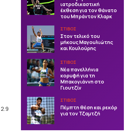
ιατροδικαστική
έκθεση για τον θάνατο
του Μπράντον Κλαρκ
ΣΤΙΒΟΣ
Στον τελικό του
μήκους Μαγουλιώτης
και Κουλούρης
ΣΤΙΒΟΣ
Νέα πανελλήνια
κορυφή για τη
Μπακογιάννη στο
Γιουτζίν
ΣΤΙΒΟΣ
Πέμπτη θέση και ρεκόρ
 2.9
για τον Τζαμτζή