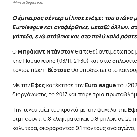
@VirtusSegafredo
Ο έμπειρος σέντερ μίλησε ενόψει του αγώνα μ
Euroleague και αναφέρθηκε, μεταξύ άλλων, σ
γήπεδο, ενώ στάθηκε και στο πολύ καλό ρόστ
Ο
Μπράιαντ Ντάνστον
θα τεθεί αντιμέτωπος 
της Παρασκευής (03/11, 21:30) και στις δηλώσε
τόνισε πως η
Βίρτους
θα υποδεχτεί στο καινού
Με την
Εφές
κατέκτησε την
Euroleague
του 202
διοργάνωσης το 2017 και πήρε τρία πρωταθλή
Την τελευταία του χρονιά με την φανέλα της
Εφ
ριμπάουντ, 0.8 κλεψίματα και 0.8 μπλοκ, σε 29
καλύτερα, σκοράροντας 9.1 πόντους ανά αγώνα, μ