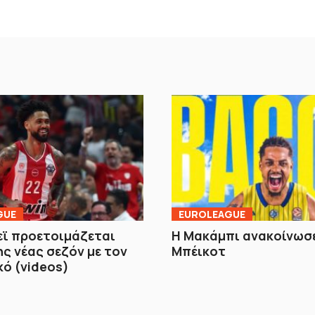
GUE
EUROLEAGUE
ϊ προετοιμάζεται
Η Μακάμπι ανακοίνωσ
ης νέας σεζόν με τον
Μπέικοτ
ό (videos)