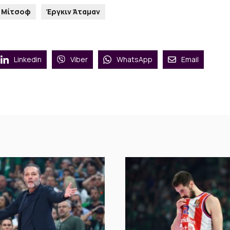
ρ Μίτσοφ
Έργκιν Άταμαν
Linkedin
Viber
WhatsApp
Email