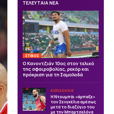
ΤΕΛΕΥΤΑΙΑ ΝΕΑ
ΣΤΙΒΟΣ
Ο Κανοντζιάν 10ος στον τελικό
της σφαιροβολίας, ρεκόρ και
πρόκριση για τη Σαμολοδά
EUROLEAGUE
Η Ντουμπάι «άρπαξε»
τον Σενγκέλια αμέσως
μετά το διαζύγιο του
με την Μπαρτσελόνα