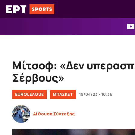
Μετάβαση
σε
περιεχόμενο
Μίτσοφ: «Δεν υπερασπί
Σέρβους»
EUROLEAGUE
ΜΠΑΣΚΕΤ
19/04/23 - 10:36
Αίθουσα Σύνταξης