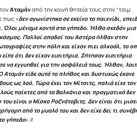
 τον
Αταμάν
από την κοινή θητεία τους στην “τσιμ
ε πως «
δεν αγωνίστηκα σε εκείνο το παιχνίδι, επει
. Όλοι μέναμε κοντά στο γήπεδο. Ήλθα σχεδόν μια
 κόσμος. Πολλοί οπαδοί του Αστέρα ήλθαν στην
ογραφίες στην πόλη και είχαν πιει αλκοόλ, το οπ
είπε ότι δεν είχαν εισιτήρια. Ζήτησαν εισιτήρια
ε να εγγυηθεί για την ασφάλειά τους. Ήλθαν, λοι
Ο Αταμάν είδε αυτό το πλήθος και δυστυχώς έκανε
βους ως λαό. Τώρα έχει τον Μίτσιτς, παλιά είχε τον
λούς παίκτες από τα Βαλκάνια και πραγματικά δεν
 του είναι ο Μίσκο Ραζνάτοβιτς. Δεν είναι ότι μισε
ρήγορη από το μυαλό του και δεν είχε δει τι συνέβ
το γήπεδο
».//