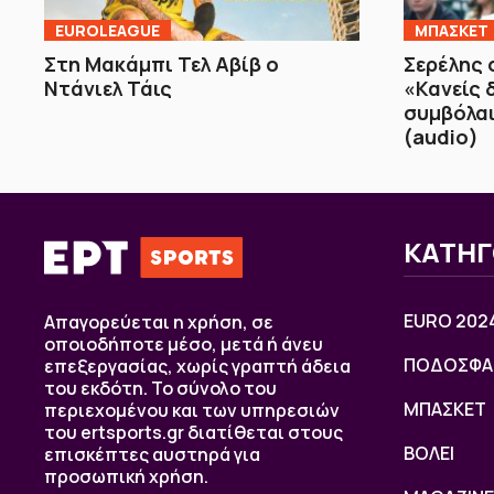
EUROLEAGUE
ΜΠΑΣΚΕΤ
Στη Μακάμπι Τελ Αβίβ ο
Σερέλης 
Ντάνιελ Τάις
«Κανείς 
συμβόλαι
(audio)
ΚΑΤΗΓ
EURO 202
Απαγορεύεται η χρήση, σε
οποιοδήποτε μέσο, μετά ή άνευ
ΠΟΔΟΣΦΑ
επεξεργασίας, χωρίς γραπτή άδεια
του εκδότη. Το σύνολο του
ΜΠΑΣΚΕΤ
περιεχομένου και των υπηρεσιών
του ertsports.gr διατίθεται στους
ΒOΛΕΙ
επισκέπτες αυστηρά για
προσωπική χρήση.