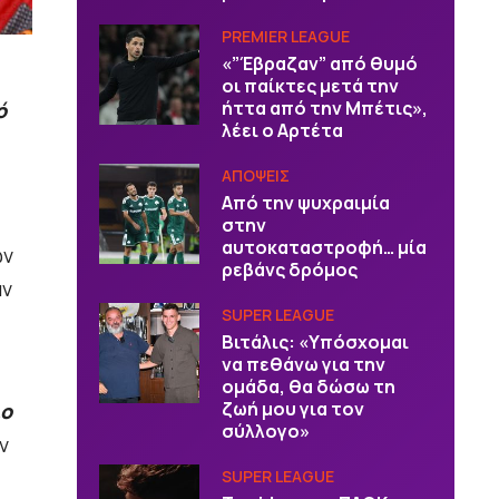
PREMIER LEAGUE
«”Έβραζαν” από θυμό
οι παίκτες μετά την
ήττα από την Μπέτις»,
ό
λέει ο Αρτέτα
ΑΠΟΨΕΙΣ
Από την ψυχραιμία
στην
αυτοκαταστροφή… μία
ων
ρεβάνς δρόμος
αν
SUPER LEAGUE
Βιτάλις: «Υπόσχομαι
να πεθάνω για την
ομάδα, θα δώσω τη
ζωή μου για τον
ιο
σύλλογο»
ν
SUPER LEAGUE