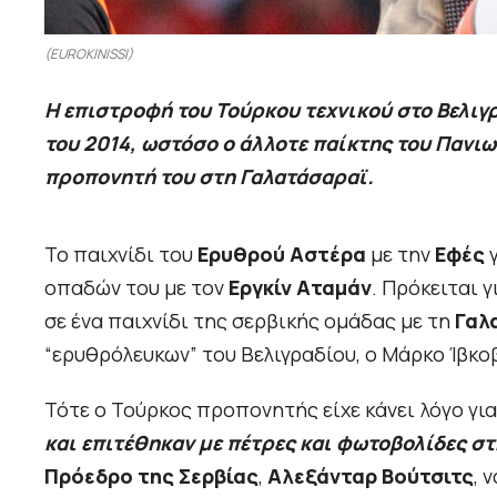
(EUROKINISSI)
Η επιστροφή του Τούρκου τεχνικού στο Βελιγ
του 2014, ωστόσο ο άλλοτε παίκτης του Πανιω
προπονητή του στη Γαλατάσαραϊ.
Το παιχνίδι του
Ερυθρού Αστέρα
με την
Εφές
γ
οπαδών του με τον
Εργκίν Αταμάν
. Πρόκειται γ
σε ένα παιχνίδι της σερβικής ομάδας με τη
Γαλ
“ερυθρόλευκων” του Βελιγραδίου, ο Μάρκο Ίβκοβ
Τότε ο Τούρκος προπονητής είχε κάνει λόγο για
και επιτέθηκαν με πέτρες και φωτοβολίδες σ
Πρόεδρο της Σερβίας
,
Αλεξάνταρ Βούτσιτς
, 