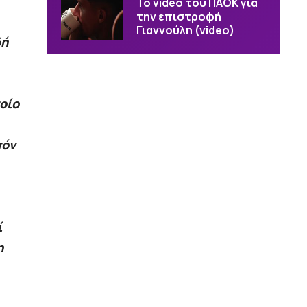
Το video του ΠΑΟΚ για
την επιστροφή
Γιαννούλη (video)
δή
οίο
πόν
ί
η