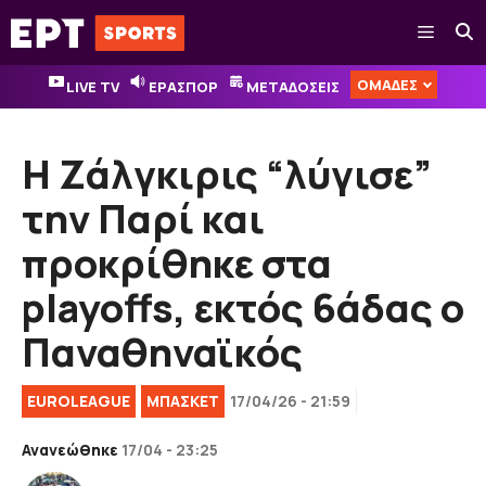
Μετάβαση
Μενού
σε
περιεχόμενο
ΟΜΑΔΕΣ
LIVE TV
ΕΡΑΣΠΟΡ
ΜΕΤΑΔΟΣΕΙΣ
Η Ζάλγκιρις “λύγισε”
την Παρί και
προκρίθηκε στα
playoffs, εκτός 6άδας ο
Παναθηναϊκός
EUROLEAGUE
ΜΠΑΣΚΕΤ
17/04/26 - 21:59
Ανανεώθηκε
17/04 - 23:25