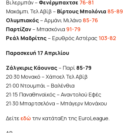
Βιλερμπάν –
Φενέρμπαχτσε
76-81
Μακάμπι Τελ Αβίβ –
Βίρτους Μπολόνια
85-89
Ολυμπιακός
– Αρμάνι Μιλάνο
85-76
Παρτίζαν
– Μπασκόνια
91-79
Ρεάλ Μαδρίτης
– Ερυθρός Αστέρας
103-82
Παρασκευή 17 Απριλίου
Ζάλγκιρις Κάουνας
– Παρί
85-79
20:30 Μονακό – Χάποελ Τελ Αβίβ
21:00 Ντουμπάι – Βαλένθια
21:15 Παναθηναϊκός – Αναντολού Εφές
21:30 Μπαρτσελόνα – Μπάγερν Μονάχου
Δείτε
εδώ
την κατάταξη της EuroLeague.