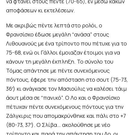
να φτάνει στους πέντε (70-65), εν μέσω κακών
αποφάσεων κι εκτελέσεων.
Με ακριβώς πέντε λεπτά στο ρολόι, ο
Φρανσίσκο έδωσε μεγάλη “ανάσα” στους
Λιθουανούς με ένα τρίποντο που πέτυχε για το
75-68, ενώ οι Γάλλοι έμοιαζαν έτοιμοι για να
κάνουν τη μεγάλη έκπληξη. Το σύνολο του
Τόμας απάντησε με πέντε συνεχόμενους
πόντους, έφερε την απόσταση στο σουτ (75-73,
36′) κι ανάγκασε τον Μασιούλις να καλέσει τάιμ
άουτ μέσα σε “πανικό”. Ο Λο και ο Φρανσίσκο
πέτυχαν πέντε συνεχόμενους πόντους για την
Ζάλγκιρις που απομακρύνθηκε και πάλι στο +7
(80-73, 37′). Ο Σλίβα… ακολούθησε με νέο
τρίποντο και παρά την απάντηση του Λο, οι