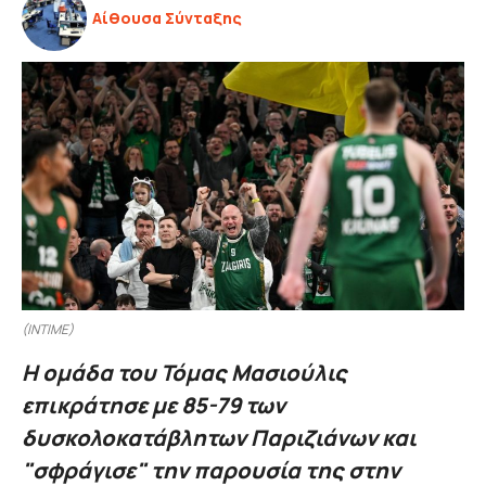
Αίθουσα Σύνταξης
(INTIME)
Η ομάδα του Τόμας Μασιούλις
επικράτησε με 85-79 των
δυσκολοκατάβλητων Παριζιάνων και
"σφράγισε" την παρουσία της στην