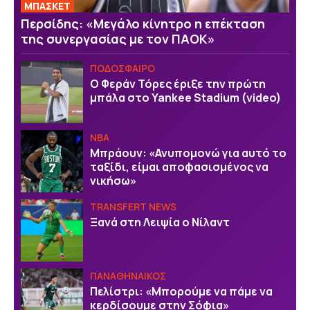
ΜΠΑΣΚΕΤ
Περσίδης: «Μεγάλο κίνητρο η επέκταση
της συνεργασίας με τον ΠΑΟΚ»
ΠΟΔΟΣΦΑΙΡΟ
Ο Φεράν Τόρες έριξε την πρώτη
μπάλα στο Yankee Stadium (video)
NBA
Μπράουν: «Ανυπομονώ για αυτό το
ταξίδι, είμαι αποφασισμένος να
νικήσω»
TRANSFERT NEWS
Ξανά στη Λειψία ο Νίλαντ
ΠΑΝΑΘΗΝΑΙΚΟΣ
Πελίστρι: «Μπορούμε να πάμε να
κερδίσουμε στην Σόφια»