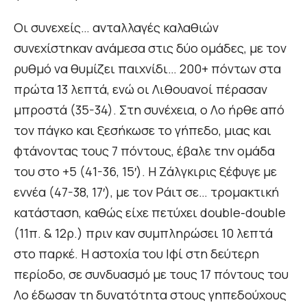
Οι συνεχείς… ανταλλαγές καλαθιών
συνεχίστηκαν ανάμεσα στις δύο ομάδες, με τον
ρυθμό να θυμίζει παιχνίδι… 200+ πόντων στα
πρώτα 13 λεπτά, ενώ οι Λιθουανοί πέρασαν
μπροστά (35-34). Στη συνέχεια, ο Λο ήρθε από
τον πάγκο και ξεσήκωσε το γήπεδο, μιας και
φτάνοντας τους 7 πόντους, έβαλε την ομάδα
του στο +5 (41-36, 15′). Η Ζάλγκιρις ξέφυγε με
εννέα (47-38, 17′), με τον Ράιτ σε… τρομακτική
κατάσταση, καθώς είχε πετύχει double-double
(11π. & 12ρ.) πριν καν συμπληρώσει 10 λεπτά
στο παρκέ. Η αστοχία του Ιφί στη δεύτερη
περίοδο, σε συνδυασμό με τους 17 πόντους του
Λο έδωσαν τη δυνατότητα στους γηπεδούχους