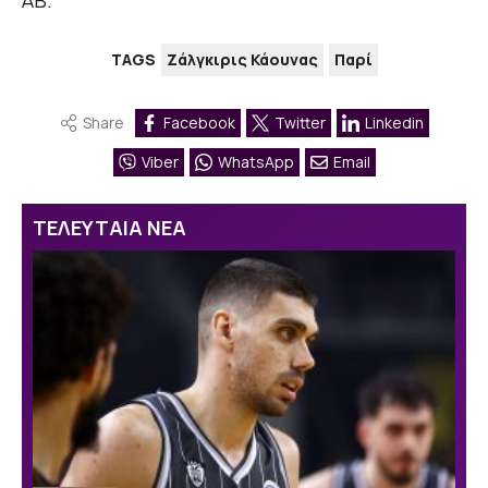
ΑΒ.
TAGS
Ζάλγκιρις Κάουνας
Παρί
Share
Facebook
Twitter
Linkedin
Viber
WhatsApp
Email
ΤΕΛΕΥΤΑΙΑ ΝΕΑ