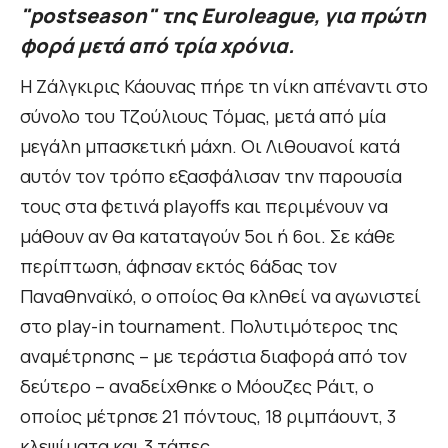
"postseason" της Euroleague, για πρώτη
φορά μετά από τρία χρόνια.
Η Ζάλγκιρις Κάουνας πήρε τη νίκη απέναντι στο
σύνολο του Τζούλιους Τόμας, μετά από μία
μεγάλη μπασκετική μάχη. Οι Λιθουανοί κατά
αυτόν τον τρόπο εξασφάλισαν την παρουσία
τους στα φετινά playoffs και περιμένουν να
μάθουν αν θα καταταγούν 5οι ή 6οι. Σε κάθε
περίπτωση, άφησαν εκτός 6άδας τον
Παναθηναϊκό, ο οποίος θα κληθεί να αγωνιστεί
στο play-in tournament. Πολυτιμότερος της
αναμέτρησης – με τεράστια διαφορά από τον
δεύτερο – αναδείχθηκε ο Μόουζες Ράιτ, ο
οποίος μέτρησε 21 πόντους, 18 ριμπάουντ, 3
κλεψίματα και 3 τάπες.