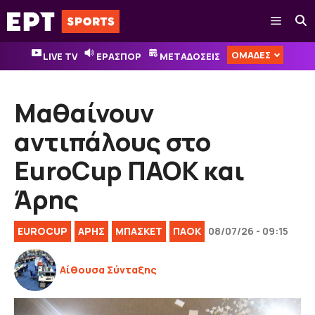
Μετάβαση
Μενού
σε
περιεχόμενο
ΟΜΑΔΕΣ
LIVE TV
ΕΡΑΣΠΟΡ
ΜΕΤΑΔΟΣΕΙΣ
Μαθαίνουν
αντιπάλους στο
EuroCup ΠΑΟΚ και
Άρης
EUROCUP
ΑΡΗΣ
ΜΠΑΣΚΕΤ
ΠΑΟΚ
08/07/26 - 09:15
Αίθουσα Σύνταξης