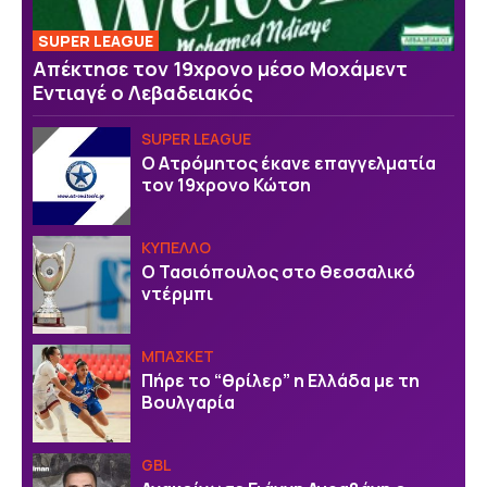
SUPER LEAGUE
Απέκτησε τον 19χρονο μέσο Μοχάμεντ
Εντιαγέ ο Λεβαδειακός
SUPER LEAGUE
Ο Ατρόμητος έκανε επαγγελματία
τον 19χρονο Κώτση
ΚΥΠΕΛΛΟ
Ο Τασιόπουλος στο θεσσαλικό
ντέρμπι
ΜΠΑΣΚΕΤ
Πήρε το “θρίλερ” η Ελλάδα με τη
Βουλγαρία
GBL