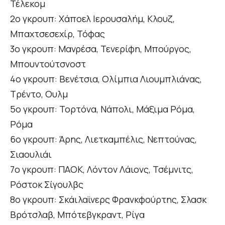
Τέλεκομ
2ο γκρουπ: Χάποελ Ιερουσαλήμ, Κλουζ,
Μπαχτσεσεχίρ, Τόφας
3ο γκρουπ: Μανρέσα, Τενερίφη, Μπούργος,
Μπουντούτσνοστ
4ο γκρουπ: Βενέτσια, Ολίμπια Λιουμπλιάνας,
Τρέντο, Ουλμ
5ο γκρουπ: Τορτόνα, Νάπολι, Μάξιμα Ρόμα,
Ρόμα
6ο γκρουπ: Άρης, Λιετκαμπέλις, Νεπτούνας,
Σιαουλιάι
7ο γκρουπ: ΠΑΟΚ, Λόντον Λάιονς, Τσέμνιτς,
Ρόστοκ Σίγουλβς
8ο γκρουπ: Σκάιλαϊνερς Φρανκφούρτης, Σλασκ
Βρότσλαβ, Μπότεβγκραντ, Ρίγα