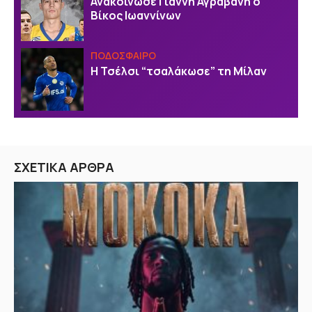
Ανακοίνωσε Γιάννη Αγραβάνη ο
Βίκος Ιωαννίνων
ΠΟΔΟΣΦΑΙΡΟ
Η Τσέλσι “τσαλάκωσε” τη Μίλαν
ΣΧΕΤΙΚΑ ΑΡΘΡΑ