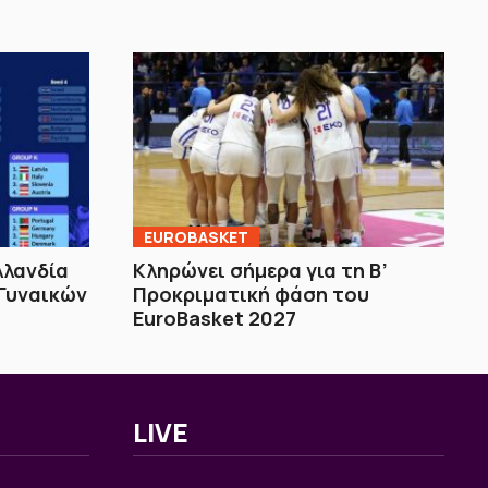
EUROBASKET
λλανδία
Κληρώνει σήμερα για τη Β’
 Γυναικών
Προκριματική φάση του
EuroBasket 2027
LIVE