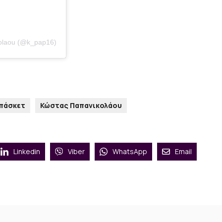
kolaou (@k_pap16)
Μπάσκετ
Κώστας Παπανικολάου
Linkedin
Viber
WhatsApp
Email