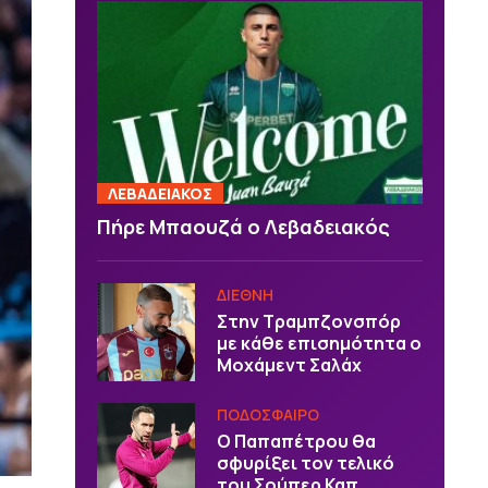
ΛΕΒΑΔΕΙΑΚΟΣ
Πήρε Μπαουζά ο Λεβαδειακός
ΔΙΕΘΝΗ
Στην Τραμπζονσπόρ
με κάθε επισημότητα ο
Μοχάμεντ Σαλάχ
ΠΟΔΟΣΦΑΙΡΟ
Ο Παπαπέτρου θα
σφυρίξει τον τελικό
του Σούπερ Καπ