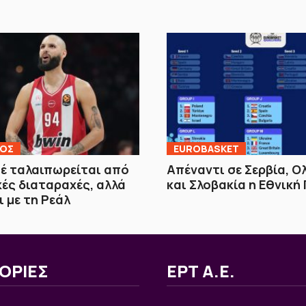
ΚΟΣ
EUROBASKET
έ ταλαιπωρείται από
Απέναντι σε Σερβία, Ο
ές διαταραχές, αλλά
και Σλοβακία η Εθνική
ι με τη Ρεάλ
ΟΡΙΕΣ
ΕΡΤ Α.Ε.