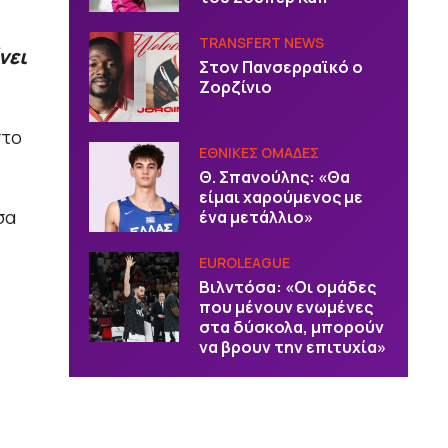
TRANSFERT NEWS
νει
Στον Πανσερραϊκό ο
Ζορζίνιο
στο
EΘΝΙΚΕΣ OΜΑΔΕΣ
Θ. Σπανούλης: «Θα
είμαι χαρούμενος με
σα
ένα μετάλλιο»
EUROLEAGUE
Bιλντόσα: «Oι ομάδες
που μένουν ενωμένες
στα δύσκολα, μπορούν
να βρουν την επιτυχία»