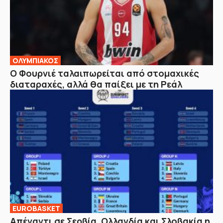
ΟΛΥΜΠΙΑΚΟΣ
Ο Φουρνιέ ταλαιπωρείται από στομαχικές
διαταραχές, αλλά θα παίξει με τη Ρεάλ
EUROBASKET
Απέναντι σε Σερβία, Ολλανδία και Σλοβακία η