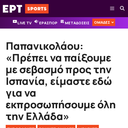
Μετάβαση
Μενού
σε
περιεχόμενο
ΟΜΑΔΕΣ
LIVE TV
ΕΡΑΣΠΟΡ
ΜΕΤΑΔΟΣΕΙΣ
Παπανικολάου:
«Πρέπει να παίξουμε
με σεβασμό προς την
Ισπανία, είμαστε εδώ
για να
εκπροσωπήσουμε όλη
την Ελλάδα»