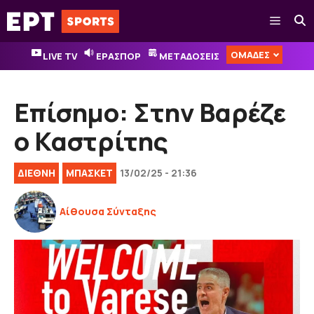
Μετάβαση
Μενού
σε
περιεχόμενο
ΟΜΑΔΕΣ
LIVE TV
ΕΡΑΣΠΟΡ
ΜΕΤΑΔΟΣΕΙΣ
Επίσημο: Στην Βαρέζε
ο Καστρίτης
ΔΙΕΘΝΉ
ΜΠΑΣΚΕΤ
13/02/25 - 21:36
Αίθουσα Σύνταξης