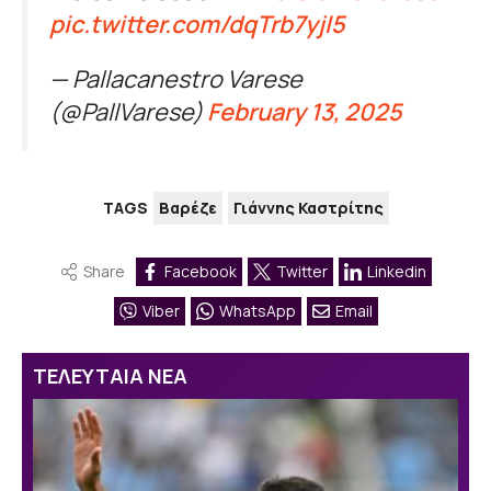
pic.twitter.com/dqTrb7yjI5
— Pallacanestro Varese
(@PallVarese)
February 13, 2025
TAGS
Βαρέζε
Γιάννης Καστρίτης
Share
Facebook
Twitter
Linkedin
Viber
WhatsApp
Email
ΤΕΛΕΥΤΑΙΑ ΝΕΑ