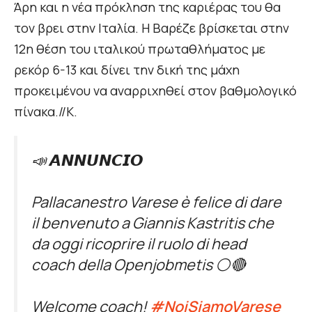
Άρη και η νέα πρόκληση της καριέρας του θα
τον βρει στην Ιταλία. Η Βαρέζε βρίσκεται στην
12η θέση του ιταλικού πρωταθλήματος με
ρεκόρ 6-13 και δίνει την δική της μάχη
προκειμένου να αναρριχηθεί στον βαθμολογικό
πίνακα.//Κ.
📣 𝘼𝙉𝙉𝙐𝙉𝘾𝙄𝙊
Pallacanestro Varese è felice di dare
il benvenuto a Giannis Kastritis che
da oggi ricoprire il ruolo di head
coach della Openjobmetis ⚪️🔴
Welcome coach!
#NoiSiamoVarese