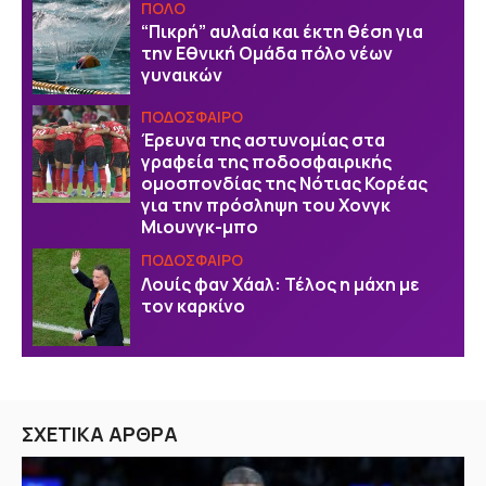
ΠΟΛΟ
“Πικρή” αυλαία και έκτη θέση για
την Εθνική Ομάδα πόλο νέων
γυναικών
ΠΟΔΟΣΦΑΙΡΟ
Έρευνα της αστυνομίας στα
γραφεία της ποδοσφαιρικής
ομοσπονδίας της Νότιας Κορέας
για την πρόσληψη του Χονγκ
Μιουνγκ-μπο
ΠΟΔΟΣΦΑΙΡΟ
Λουίς φαν Χάαλ: Τέλος η μάχη με
τον καρκίνο
ΣΧΕΤΙΚΑ ΑΡΘΡΑ