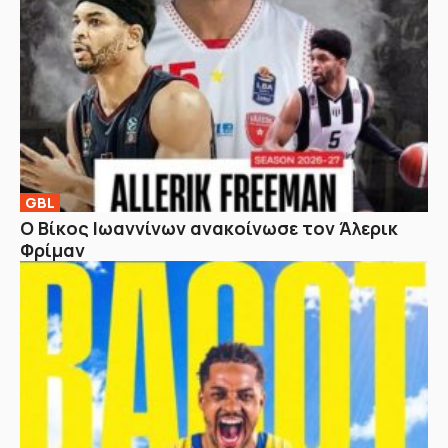
GBL
Ο Βίκος Ιωαννίνων ανακοίνωσε τον Άλερικ
Φρίμαν