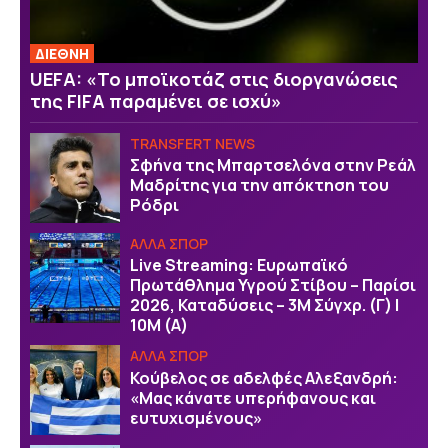
ΔΙΕΘΝΗ
UEFA: «Το μποϊκοτάζ στις διοργανώσεις
της FIFA παραμένει σε ισχύ»
TRANSFERT NEWS
Σφήνα της Μπαρτσελόνα στην Ρεάλ
Μαδρίτης για την απόκτηση του
Ρόδρι
ΑΛΛΑ ΣΠΟΡ
Live Streaming: Ευρωπαϊκό
Πρωτάθλημα Υγρού Στίβου – Παρίσι
2026, Καταδύσεις – 3Μ Σύγχρ. (Γ) |
10Μ (Α)
ΑΛΛΑ ΣΠΟΡ
Κούβελος σε αδελφές Αλεξανδρή:
«Μας κάνατε υπερήφανους και
ευτυχισμένους»