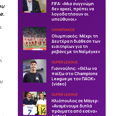
FIFA: «Μια συγγνώμη
ου
δεν αρκεί, πρέπει να
e.
λογοδοτήσουν οι
υπεύθυνοι»
ι
ΟΛΥΜΠΙΑΚΟΣ
Ολυμπιακός: Μέχρι τη
Δευτέρα η διάθεση των
εισιτηρίων για τη
ρεβάνς με τη Ναϊμέγκεν
η
SUPER LEAGUE
Γιαννούλης: «Θέλω να
παίξω στο Champions
League με τον ΠΑΟΚ»
ου
(video)
SUPER LEAGUE
Ηλιόπουλος σε Μάγερ:
«Αναμένουμε διπλά
πράγματα από εσένα»