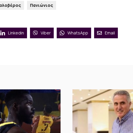
Κολοβέρος
Πανιώνιος
Linkedin
Viber
WhatsApp
Email