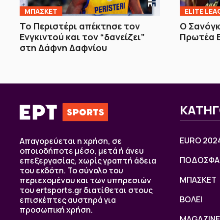
ΜΠΑΣΚΕΤ
ELITE LEA
Το Περιστέρι απέκτησε τον
Ο Σανόγ
Ενγκιντού και τον “δανείζει”
Πρωτέα 
στη Δάφνη Δαφνίου
ΚΑΤΗΓ
EURO 202
Απαγορεύεται η χρήση, σε
οποιοδήποτε μέσο, μετά ή άνευ
ΠΟΔΟΣΦΑ
επεξεργασίας, χωρίς γραπτή άδεια
του εκδότη. Το σύνολο του
ΜΠΑΣΚΕΤ
περιεχομένου και των υπηρεσιών
του ertsports.gr διατίθεται στους
ΒOΛΕΙ
επισκέπτες αυστηρά για
προσωπική χρήση.
MAGAZINE